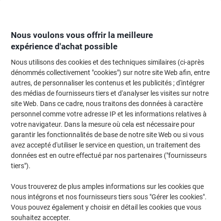
Passer
Passer
au
à
contenu
la
navigation
Nous voulons vous offrir la meilleure
expérience d'achat possible
Nous utilisons des cookies et des techniques similaires (ci-après
Page d'Accueil
Classement et archivage
Archivage et classement
Systè
dénommés collectivement "cookies") sur notre site Web afin, entre
autres, de personnaliser les contenus et les publicités ; d'intégrer
Boîte de rangement Really Useful Box Plastique 64 L
des médias de fournisseurs tiers et d'analyser les visites sur notre
Bleu 44 x 71 x 31 cm
site Web. Dans ce cadre, nous traitons des données à caractère
personnel comme votre adresse IP et les informations relatives à
votre navigateur. Dans la mesure où cela est nécessaire pour
Marque :
Really Useful Box
Viking N°.
4747797
garantir les fonctionnalités de base de notre site Web ou si vous
avez accepté d'utiliser le service en question, un traitement des
données est en outre effectué par nos partenaires ("fournisseurs
tiers").
Vous trouverez de plus amples informations sur les cookies que
nous intégrons et nos fournisseurs tiers sous "Gérer les cookies".
Vous pouvez également y choisir en détail les cookies que vous
souhaitez accepter.