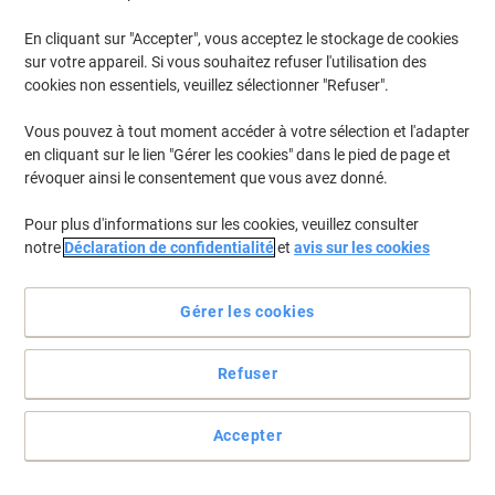
En cliquant sur "Accepter", vous acceptez le stockage de cookies
sur votre appareil. Si vous souhaitez refuser l'utilisation des
cookies non essentiels, veuillez sélectionner "Refuser".
Vous pouvez à tout moment accéder à votre sélection et l'adapter
en cliquant sur le lien "Gérer les cookies" dans le pied de page et
révoquer ainsi le consentement que vous avez donné.
Pour plus d'informations sur les cookies, veuillez consulter
notre
Déclaration de confidentialité
et
avis sur les cookies
Gérer les cookies
Refuser
Des boîtes robustes et empilables, parfaites pour votre entrepôt
Cette boîte bleue Really Useful en polypropylène de 64 litres peut
Accepter
supporter des charges lourdes et ne se déforme pas à des
températures extrêmes. Empilez-les facilement pour optimiser
votre espace de rangement.