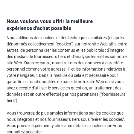
Passer
Passer
au
à
contenu
la
navigation
Nous voulons vous offrir la meilleure
expérience d'achat possible
Nous utilisons des cookies et des techniques similaires (ci-après
Page d'Accueil
Fournitures de bureau
Fournitures de bureau
Cahiers, b
dénommés collectivement "cookies") sur notre site Web afin, entre
autres, de personnaliser les contenus et les publicités ; d'intégrer
Recharge pour blocs cube Folia 90 x 90 mm Assortiment
des médias de fournisseurs tiers et d'analyser les visites sur notre
700 Feuilles
site Web. Dans ce cadre, nous traitons des données à caractère
personnel comme votre adresse IP et les informations relatives à
votre navigateur. Dans la mesure où cela est nécessaire pour
Marque :
Folia
Viking N°.
3869217
garantir les fonctionnalités de base de notre site Web ou si vous
avez accepté d'utiliser le service en question, un traitement des
données est en outre effectué par nos partenaires ("fournisseurs
tiers").
Vous trouverez de plus amples informations sur les cookies que
nous intégrons et nos fournisseurs tiers sous "Gérer les cookies".
Vous pouvez également y choisir en détail les cookies que vous
souhaitez accepter.