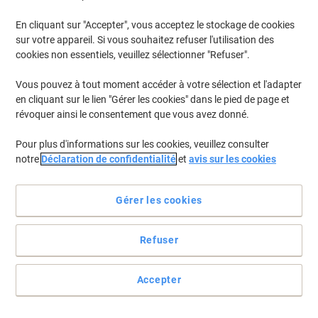
En cliquant sur "Accepter", vous acceptez le stockage de cookies
sur votre appareil. Si vous souhaitez refuser l'utilisation des
cookies non essentiels, veuillez sélectionner "Refuser".
Vous pouvez à tout moment accéder à votre sélection et l'adapter
en cliquant sur le lien "Gérer les cookies" dans le pied de page et
révoquer ainsi le consentement que vous avez donné.
Pour plus d'informations sur les cookies, veuillez consulter
notre
Déclaration de confidentialité
et
avis sur les cookies
Plus besoin de chercher - le papier est toujours à portée de main
Gérer les cookies
!
Que ce soit pour noter un rendez-vous, un numéro de téléphone ou
Refuser
..simplement pour dessiner quand on parle, le bloc est toujours au
bon endroit ! Commandez tout de suite la recharge de notes pour
ne pas être à court.
Accepter
Voir toute la description
Achetez Plus,
Dépensez Moins