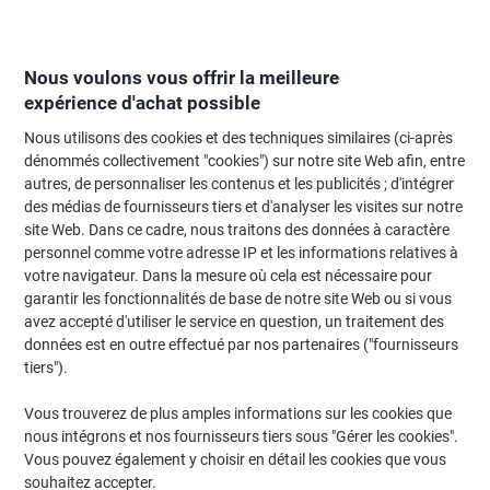
Passer
Passer
au
à
contenu
la
navigation
Nous voulons vous offrir la meilleure
expérience d'achat possible
Nous utilisons des cookies et des techniques similaires (ci-après
Page d'Accueil
Papier, enveloppes & emballage
Papier et étiquettes
Papi
dénommés collectivement "cookies") sur notre site Web afin, entre
autres, de personnaliser les contenus et les publicités ; d'intégrer
Bobine thermique Viking 57 x 40 mm x 12 mm x 18 m 48
des médias de fournisseurs tiers et d'analyser les visites sur notre
g/m² 10 Rouleaux
site Web. Dans ce cadre, nous traitons des données à caractère
personnel comme votre adresse IP et les informations relatives à
votre navigateur. Dans la mesure où cela est nécessaire pour
Marque :
Viking
Viking N°.
1055510
garantir les fonctionnalités de base de notre site Web ou si vous
avez accepté d'utiliser le service en question, un traitement des
données est en outre effectué par nos partenaires ("fournisseurs
Marque
tiers").
propre
Responsable
Vous trouverez de plus amples informations sur les cookies que
nous intégrons et nos fournisseurs tiers sous "Gérer les cookies".
Vous pouvez également y choisir en détail les cookies que vous
souhaitez accepter.