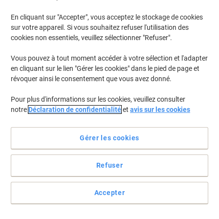
En cliquant sur "Accepter", vous acceptez le stockage de cookies
sur votre appareil. Si vous souhaitez refuser l'utilisation des
cookies non essentiels, veuillez sélectionner "Refuser".
Vous pouvez à tout moment accéder à votre sélection et l'adapter
en cliquant sur le lien "Gérer les cookies" dans le pied de page et
révoquer ainsi le consentement que vous avez donné.
Pour plus d'informations sur les cookies, veuillez consulter
notre
Déclaration de confidentialité
et
avis sur les cookies
Gérer les cookies
Refuser
Compatibilité facile avec les machines à puce et à broche
Avec un diamètre de noyau de 12 mm, ces éléments sont
Accepter
essentiels pour le bon fonctionnement de tous les points de vente
au détail et des commerces d'espèces.
Voir toute la description