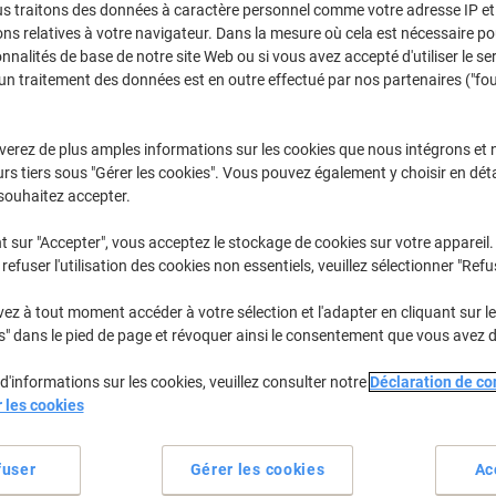
us traitons des données à caractère personnel comme votre adresse IP et 
Achetez Plus,
Dépensez Moins
ns relatives à votre navigateur. Dans la mesure où cela est nécessaire po
€7,19
Unité
onnalités de base de notre site Web ou si vous avez accepté d'utiliser le se
À partir de 3 Unités
un traitement des données est en outre effectué par nos partenaires ("fo
€8,41 TVA incl.
Quantité
TVA excl.
verez de plus amples informations sur les cookies que nous intégrons et 
rs tiers sous "Gérer les cookies". Vous pouvez également y choisir en déta
Unités
1-2
€7,79
souhaitez accepter.
Unités
3+
€7,19
-7%
t sur "Accepter", vous acceptez le stockage de cookies sur votre appareil.
refuser l'utilisation des cookies non essentiels, veuillez sélectionner "Refu
En stock
Livraison 1-2 jours ouvra
z à tout moment accéder à votre sélection et l'adapter en cliquant sur le 
Quantité
s" dans le pied de page et révoquer ainsi le consentement que vous avez 
Ajouter à une liste
d'informations sur les cookies, veuillez consulter notre
Déclaration de con
r les cookies
Informations de livraison
M
fuser
Gérer les cookies
Ac
Spécifications clés