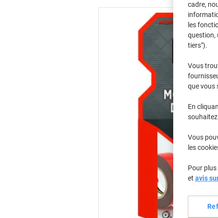
cadre, no
informatio
les foncti
question, 
tiers").
Vous trou
fournisseu
que vous 
En cliquan
souhaitez 
Vous pouve
les cookie
Pour plus 
et
avis su
Re