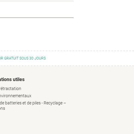
R GRATUIT SOUS 30 JOURS
tions utiles
rétractation
environnementaux
e batteries et de piles - Recyclage –
ons