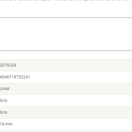
2079254
4046719732241
Unité
Gris
Gris
19 mm