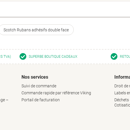
Scotch Rubans adhésifs double face
RS TVA)
SUPERBE BOUTIQUE CADEAUX
RETOU
Nos services
Informa
Suivi de commande
Droit de 
Commande rapide par référence Viking
Labels 
age –
Portail de facturation
Déchets d
Cotisati