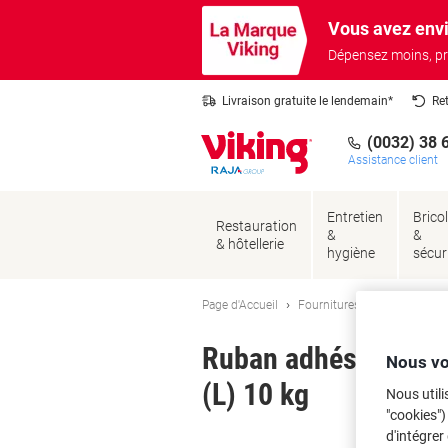
Passer
Passer
Vous avez envi
au
à
contenu
la
Dépensez moins, pr
navigation
Livraison gratuite le lendemain*
Re
(0032) 38 
Assistance client
Entretien
Brico
Restauration
&
&
& hôtellerie
hygiène
sécur
Page d'Accueil
Fournitures de bureau
Fo
Ruban adhésif de mo
Nous vo
(L) 10 kg
Nous utili
"cookies")
d'intégrer
Ma