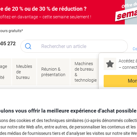
e de 20 % ou de 30 % de réduction ?
ofitez-en davantage – cette semaine seulement !
tours gratuits*
605 272
Co
Accédez à
Machines
Papie
lage
Meubles
Encres
– connec
Réunion &
de bureau
enve
de
&
présentation
&
&
ité
bureau
toner
technologie
emba
Mon
Nouveau chez Vik
urnitures de bureau
Rubans adhésifs et dévidoirs
Rubans adhésifs double fa
ma
ntage Scotch Exterior 40021950A Gri
ulons vous offrir la meilleure expérience d'achat possible
sons des cookies et des techniques similaires (ci-après dénommés collec
 sur notre site Web afin, entre autres, de personnaliser les contenus et les p
 des médias de fournisseurs tiers et d'analyser les visites sur notre site W
rque :
Scotch
Viking N°.
2079254