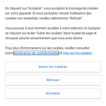
En cliquant sur "Accepter", vous acceptez le stockage de cookies
sur votre appareil. Si vous souhaitez refuser l'utilisation des
cookies non essentiels, veuillez sélectionner "Refuser".
Vous pouvez à tout moment accéder à votre sélection et l'adapter
en cliquant sur le lien "Gérer les cookies" dans le pied de page et
révoquer ainsi le consentement que vous avez donné.
Pour plus d'informations sur les cookies, veuillez consulter
notre
Déclaration de confidentialité
et
avis sur les cookies
Gérer les cookies
Silencieux et éco-responsables
Scellez et stockez vos colis en toute sécurité avec le ruban adhésif
Refuser
d’emballage tesapack Strong de couleur marron, en
polypropylène.
Voir toute la description
Accepter
Achetez Plus,
Dépensez Moins
Paquet