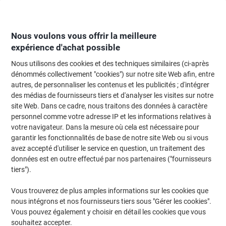
Passer
Passer
au
à
contenu
la
navigation
Nous voulons vous offrir la meilleure
expérience d'achat possible
Nous utilisons des cookies et des techniques similaires (ci-après
Page d'Accueil
Papier, enveloppes & emballage
Emballage et envoi
Four
dénommés collectivement "cookies") sur notre site Web afin, entre
autres, de personnaliser les contenus et les publicités ; d'intégrer
Ruban adhésif d'emballage tesa Bruit Faible
des médias de fournisseurs tiers et d'analyser les visites sur notre
tesapack&nbsp;Strong Marron 50 mm (L) x 66 m (L)
site Web. Dans ce cadre, nous traitons des données à caractère
Polypropylène 6 Rouleaux
personnel comme votre adresse IP et les informations relatives à
votre navigateur. Dans la mesure où cela est nécessaire pour
garantir les fonctionnalités de base de notre site Web ou si vous
Marque :
tesa
Viking N°.
1225211
avez accepté d'utiliser le service en question, un traitement des
données est en outre effectué par nos partenaires ("fournisseurs
tiers").
Vous trouverez de plus amples informations sur les cookies que
nous intégrons et nos fournisseurs tiers sous "Gérer les cookies".
Vous pouvez également y choisir en détail les cookies que vous
souhaitez accepter.