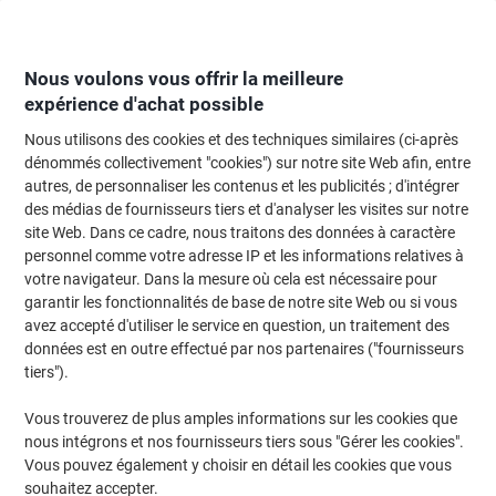
Passer
Passer
au
à
contenu
la
navigation
Nous voulons vous offrir la meilleure
expérience d'achat possible
Nous utilisons des cookies et des techniques similaires (ci-après
Page d'Accueil
Bricolage & sécurité
Bricolage
Scellants, adhésifs et acc
dénommés collectivement "cookies") sur notre site Web afin, entre
autres, de personnaliser les contenus et les publicités ; d'intégrer
Ruban adhésif en toile tesa extra Power Universal Blanc
des médias de fournisseurs tiers et d'analyser les visites sur notre
50 mm (l) x 25 m (L) PE (Polyéthylène)
site Web. Dans ce cadre, nous traitons des données à caractère
personnel comme votre adresse IP et les informations relatives à
votre navigateur. Dans la mesure où cela est nécessaire pour
Marque :
tesa
Viking N°.
3411054
garantir les fonctionnalités de base de notre site Web ou si vous
avez accepté d'utiliser le service en question, un traitement des
données est en outre effectué par nos partenaires ("fournisseurs
tiers").
Vous trouverez de plus amples informations sur les cookies que
nous intégrons et nos fournisseurs tiers sous "Gérer les cookies".
Vous pouvez également y choisir en détail les cookies que vous
souhaitez accepter.