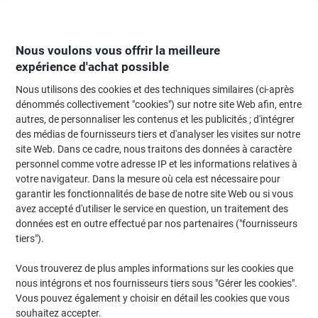
Passer
Passer
au
à
contenu
la
navigation
Nous voulons vous offrir la meilleure
expérience d'achat possible
Nous utilisons des cookies et des techniques similaires (ci-après
Page d'Accueil
Fournitures de bureau
Fournitures de bureau
Rubans adh
dénommés collectivement "cookies") sur notre site Web afin, entre
autres, de personnaliser les contenus et les publicités ; d'intégrer
Ruban adhésif tesa tesafilm Crystal Clear 58244
des médias de fournisseurs tiers et d'analyser les visites sur notre
Transparent 15 mm (L) x 10 m (L) BOPP (Film de
site Web. Dans ce cadre, nous traitons des données à caractère
polypropylène biorienté) 10 Rouleaux
personnel comme votre adresse IP et les informations relatives à
votre navigateur. Dans la mesure où cela est nécessaire pour
garantir les fonctionnalités de base de notre site Web ou si vous
Marque :
tesa
Viking N°.
6725304
avez accepté d'utiliser le service en question, un traitement des
données est en outre effectué par nos partenaires ("fournisseurs
tiers").
Vous trouverez de plus amples informations sur les cookies que
nous intégrons et nos fournisseurs tiers sous "Gérer les cookies".
Vous pouvez également y choisir en détail les cookies que vous
souhaitez accepter.