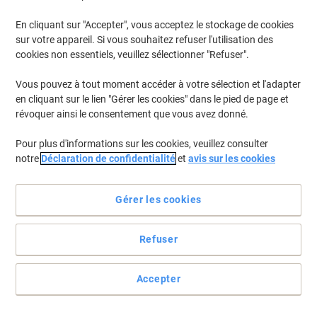
En cliquant sur "Accepter", vous acceptez le stockage de cookies
sur votre appareil. Si vous souhaitez refuser l'utilisation des
cookies non essentiels, veuillez sélectionner "Refuser".
Vous pouvez à tout moment accéder à votre sélection et l'adapter
en cliquant sur le lien "Gérer les cookies" dans le pied de page et
révoquer ainsi le consentement que vous avez donné.
Pour plus d'informations sur les cookies, veuillez consulter
notre
Déclaration de confidentialité
et
avis sur les cookies
Gérer les cookies
La serviette Tork jetable blanche offre une absorption fiable
Refuser
pour usage quotidien
La serviette Tork jetable blanche à 2 épaisseurs offre douceur et
praticité pour un usage quotidien, format 330 mm x 325 mm.
Accepter
Voir toute la description