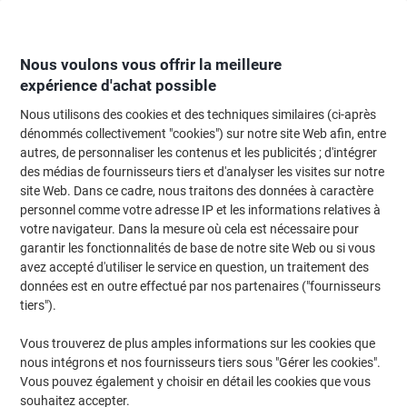
Passer
Passer
au
à
contenu
la
navigation
Nous voulons vous offrir la meilleure
expérience d'achat possible
Nous utilisons des cookies et des techniques similaires (ci-après
Page d'Accueil
Restauration & hôtellerie
Restauration et cuisine
Vaissel
dénommés collectivement "cookies") sur notre site Web afin, entre
autres, de personnaliser les contenus et les publicités ; d'intégrer
Serviette Tork Jetable Blanc 200 unités
des médias de fournisseurs tiers et d'analyser les visites sur notre
site Web. Dans ce cadre, nous traitons des données à caractère
personnel comme votre adresse IP et les informations relatives à
Marque :
Tork
Viking N°.
3710581
votre navigateur. Dans la mesure où cela est nécessaire pour
garantir les fonctionnalités de base de notre site Web ou si vous
avez accepté d'utiliser le service en question, un traitement des
Responsable
données est en outre effectué par nos partenaires ("fournisseurs
tiers").
Vous trouverez de plus amples informations sur les cookies que
nous intégrons et nos fournisseurs tiers sous "Gérer les cookies".
Vous pouvez également y choisir en détail les cookies que vous
souhaitez accepter.