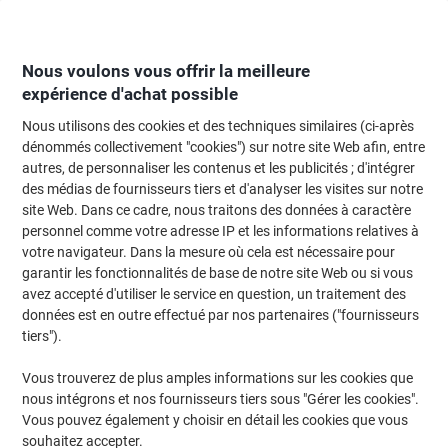
Passer
Passer
au
à
contenu
la
navigation
Nous voulons vous offrir la meilleure
expérience d'achat possible
Nous utilisons des cookies et des techniques similaires (ci-après
Page d'Accueil
Papier, enveloppes & emballage
Emballage et envoi
Enve
dénommés collectivement "cookies") sur notre site Web afin, entre
autres, de personnaliser les contenus et les publicités ; d'intégrer
Enveloppes Sigel Sans fenêtre C5 229 (l) x 162 (h) mm
des médias de fournisseurs tiers et d'analyser les visites sur notre
Gommée Blanc 100 g/m² 50 Unités
site Web. Dans ce cadre, nous traitons des données à caractère
personnel comme votre adresse IP et les informations relatives à
votre navigateur. Dans la mesure où cela est nécessaire pour
Marque :
Sigel
Viking N°.
6435189
garantir les fonctionnalités de base de notre site Web ou si vous
avez accepté d'utiliser le service en question, un traitement des
données est en outre effectué par nos partenaires ("fournisseurs
tiers").
Vous trouverez de plus amples informations sur les cookies que
nous intégrons et nos fournisseurs tiers sous "Gérer les cookies".
Vous pouvez également y choisir en détail les cookies que vous
souhaitez accepter.