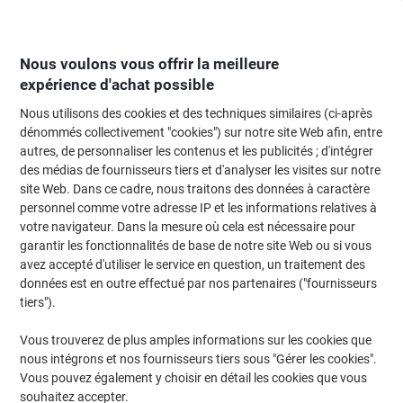
Passer
Passer
au
à
contenu
la
navigation
Nous voulons vous offrir la meilleure
expérience d'achat possible
Nous utilisons des cookies et des techniques similaires (ci-après
Page d'Accueil
Papier, enveloppes & emballage
Papier et étiquettes
Papi
dénommés collectivement "cookies") sur notre site Web afin, entre
autres, de personnaliser les contenus et les publicités ; d'intégrer
Sigel DP694 90 g/m² 21 x 29,7 cm A4 25 Feuilles
des médias de fournisseurs tiers et d'analyser les visites sur notre
site Web. Dans ce cadre, nous traitons des données à caractère
personnel comme votre adresse IP et les informations relatives à
Marque :
Sigel
Viking N°.
4720842
votre navigateur. Dans la mesure où cela est nécessaire pour
garantir les fonctionnalités de base de notre site Web ou si vous
avez accepté d'utiliser le service en question, un traitement des
Responsable
données est en outre effectué par nos partenaires ("fournisseurs
tiers").
Vous trouverez de plus amples informations sur les cookies que
nous intégrons et nos fournisseurs tiers sous "Gérer les cookies".
Vous pouvez également y choisir en détail les cookies que vous
souhaitez accepter.