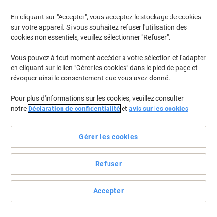
En cliquant sur "Accepter", vous acceptez le stockage de cookies
sur votre appareil. Si vous souhaitez refuser l'utilisation des
cookies non essentiels, veuillez sélectionner "Refuser".
Vous pouvez à tout moment accéder à votre sélection et l'adapter
en cliquant sur le lien "Gérer les cookies" dans le pied de page et
révoquer ainsi le consentement que vous avez donné.
Pour plus d'informations sur les cookies, veuillez consulter
notre
Déclaration de confidentialité
et
avis sur les cookies
Vous attirez l’attention à coup sûr
Gérer les cookies
Vos mailings sortiront du lot avec ce papier haut de gamme au
design Sunflower. Ce support polyvalent A4 de 90 g/m² à l’aspect
professionnel compatible jet d’encre, laser et copieur retiendra
Refuser
l’attention de vos clients.
Voir toute la description
Accepter
Allégations environnementale