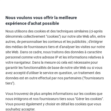
Passer
Passer
au
à
contenu
la
navigation
Nous voulons vous offrir la meilleure
expérience d'achat possible
Nous utilisons des cookies et des techniques similaires (ci-après
Page d'Accueil
Fournitures de bureau
Écriture et dessin
Stylos, recharg
dénommés collectivement "cookies") sur notre site Web afin, entre
autres, de personnaliser les contenus et les publicités ; d'intégrer
Stylo à bille Caran d'Ache 825 Rétractable Vert 1 mm
des médias de fournisseurs tiers et d'analyser les visites sur notre
Moyen Bille
site Web. Dans ce cadre, nous traitons des données à caractère
personnel comme votre adresse IP et les informations relatives à
votre navigateur. Dans la mesure où cela est nécessaire pour
Marque :
Caran d'Ache
Viking N°.
3772719
garantir les fonctionnalités de base de notre site Web ou si vous
avez accepté d'utiliser le service en question, un traitement des
données est en outre effectué par nos partenaires ("fournisseurs
tiers").
Vous trouverez de plus amples informations sur les cookies que
nous intégrons et nos fournisseurs tiers sous "Gérer les cookies".
Vous pouvez également y choisir en détail les cookies que vous
souhaitez accepter.