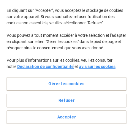
En cliquant sur "Accepter", vous acceptez le stockage de cookies
sur votre appareil. Si vous souhaitez refuser l'utilisation des
cookies non essentiels, veuillez sélectionner "Refuser".
Vous pouvez à tout moment accéder à votre sélection et l'adapter
en cliquant sur le lien "Gérer les cookies" dans le pied de page et
révoquer ainsi le consentement que vous avez donné.
Pour plus d'informations sur les cookies, veuillez consulter
notre
Déclaration de confidentialité
et
avis sur les cookies
La précision et la qualité Suisse
Gérer les cookies
Que ce soit pour poser votre signature, prendre des notes ou tenir
un journal, les possibilités sont illimitées avec ce stylo haute
Refuser
gamme Caran d’Ache 825 de couleur verte.
Voir toute la description
Accepter
Achetez Plus,
Dépensez Moins
€4,49
Unité
À partir de 10 Unités