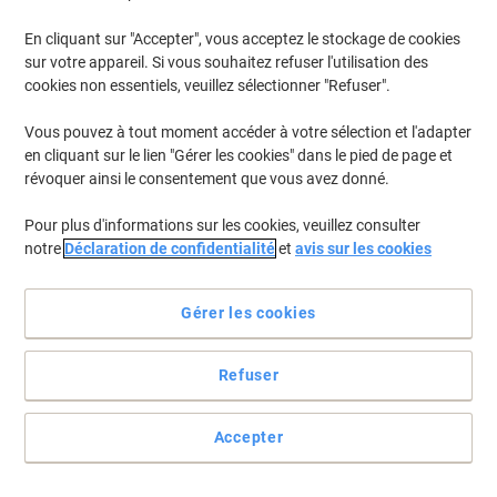
En cliquant sur "Accepter", vous acceptez le stockage de cookies
sur votre appareil. Si vous souhaitez refuser l'utilisation des
cookies non essentiels, veuillez sélectionner "Refuser".
Vous pouvez à tout moment accéder à votre sélection et l'adapter
en cliquant sur le lien "Gérer les cookies" dans le pied de page et
révoquer ainsi le consentement que vous avez donné.
Pour plus d'informations sur les cookies, veuillez consulter
notre
Déclaration de confidentialité
et
avis sur les cookies
Gérer les cookies
Refuser
Léger et confortable
Le stylo roller Schneider Slider Basic XB dispose de la technologie
Accepter
Viscoglide qui assure une écriture extraordinairement légère et
fluide. Avec un grip caoutchouté pour une prise en main sûre et
décontractée sans fatigue de la main.