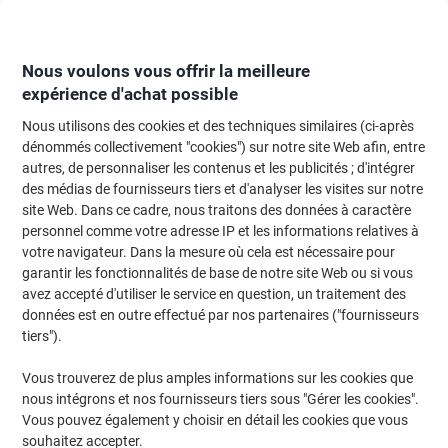
Passer
Passer
au
à
contenu
la
navigation
Nous voulons vous offrir la meilleure
expérience d'achat possible
Nous utilisons des cookies et des techniques similaires (ci-après
Page d'Accueil
Fournitures de bureau
Écriture et dessin
Stylos, recharg
dénommés collectivement "cookies") sur notre site Web afin, entre
autres, de personnaliser les contenus et les publicités ; d'intégrer
Stylo roller Schneider Slider Basic XB Vert 1,4 mm Extra
des médias de fournisseurs tiers et d'analyser les visites sur notre
large Bille 10 Unités
site Web. Dans ce cadre, nous traitons des données à caractère
personnel comme votre adresse IP et les informations relatives à
votre navigateur. Dans la mesure où cela est nécessaire pour
Marque :
Schneider
Viking N°.
4879278
garantir les fonctionnalités de base de notre site Web ou si vous
avez accepté d'utiliser le service en question, un traitement des
données est en outre effectué par nos partenaires ("fournisseurs
Responsable
tiers").
Vous trouverez de plus amples informations sur les cookies que
nous intégrons et nos fournisseurs tiers sous "Gérer les cookies".
Vous pouvez également y choisir en détail les cookies que vous
souhaitez accepter.