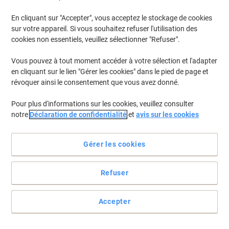
En cliquant sur "Accepter", vous acceptez le stockage de cookies
sur votre appareil. Si vous souhaitez refuser l'utilisation des
cookies non essentiels, veuillez sélectionner "Refuser".
Vous pouvez à tout moment accéder à votre sélection et l'adapter
en cliquant sur le lien "Gérer les cookies" dans le pied de page et
révoquer ainsi le consentement que vous avez donné.
Pour plus d'informations sur les cookies, veuillez consulter
notre
Déclaration de confidentialité
et
avis sur les cookies
Gérer les cookies
Pour Sherpa et Vario
Refuser
Des recettes en plus à votre répertoire, de nouveaux procédés ?
Protégez ces infosimportantes dans des volets antireflets colorés
pour vous y retrouver facilement.Pas même besoin de les en sortir
Accepter
pour les photocopier
Voir toute la description