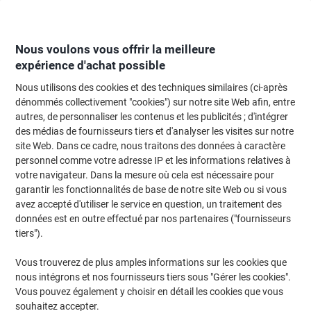
Passer
Passer
au
à
contenu
la
navigation
Nous voulons vous offrir la meilleure
expérience d'achat possible
Nous utilisons des cookies et des techniques similaires (ci-après
Page d'Accueil
Classement et archivage
Classeurs et dossiers
Présenta
dénommés collectivement "cookies") sur notre site Web afin, entre
autres, de personnaliser les contenus et les publicités ; d'intégrer
Système de présentation DURABLE 20 Panneaux A4
des médias de fournisseurs tiers et d'analyser les visites sur notre
site Web. Dans ce cadre, nous traitons des données à caractère
personnel comme votre adresse IP et les informations relatives à
Marque :
DURABLE
Viking N°.
4192326
votre navigateur. Dans la mesure où cela est nécessaire pour
garantir les fonctionnalités de base de notre site Web ou si vous
avez accepté d'utiliser le service en question, un traitement des
données est en outre effectué par nos partenaires ("fournisseurs
tiers").
Vous trouverez de plus amples informations sur les cookies que
nous intégrons et nos fournisseurs tiers sous "Gérer les cookies".
Vous pouvez également y choisir en détail les cookies que vous
souhaitez accepter.