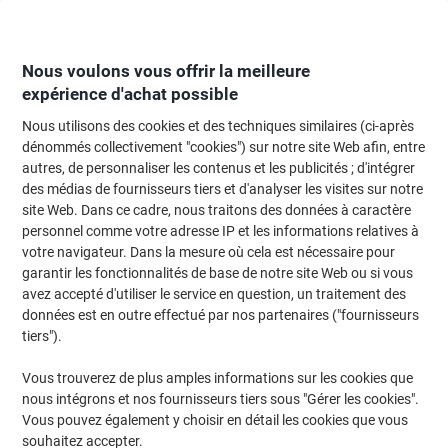
Passer
Passer
au
à
contenu
la
navigation
Nous voulons vous offrir la meilleure
expérience d'achat possible
Nous utilisons des cookies et des techniques similaires (ci-après
Page d'Accueil
Fournitures de bureau
Fournitures de bureau
Tampons
dénommés collectivement "cookies") sur notre site Web afin, entre
autres, de personnaliser les contenus et les publicités ; d'intégrer
Tampon adresse Trodat Printy 4912 Typo 4 Lignes 4,7
des médias de fournisseurs tiers et d'analyser les visites sur notre
cm Noir/bleu
site Web. Dans ce cadre, nous traitons des données à caractère
personnel comme votre adresse IP et les informations relatives à
votre navigateur. Dans la mesure où cela est nécessaire pour
Marque :
Trodat
Viking N°.
5237217
garantir les fonctionnalités de base de notre site Web ou si vous
avez accepté d'utiliser le service en question, un traitement des
données est en outre effectué par nos partenaires ("fournisseurs
Responsable
tiers").
Vous trouverez de plus amples informations sur les cookies que
nous intégrons et nos fournisseurs tiers sous "Gérer les cookies".
Vous pouvez également y choisir en détail les cookies que vous
souhaitez accepter.