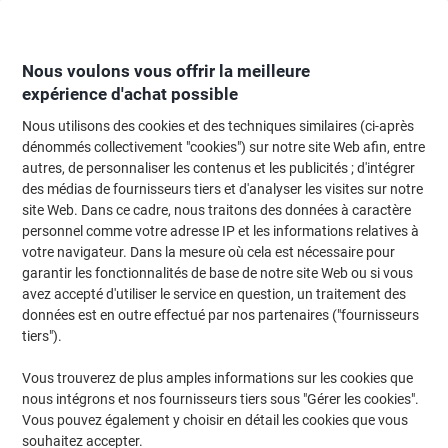
Passer
Passer
au
à
contenu
la
navigation
Nous voulons vous offrir la meilleure
expérience d'achat possible
Nous utilisons des cookies et des techniques similaires (ci-après
Page d'Accueil
Fournitures de bureau
Fournitures de bureau
Tampons
dénommés collectivement "cookies") sur notre site Web afin, entre
autres, de personnaliser les contenus et les publicités ; d'intégrer
Tampon dateur Trodat Printy 4750 6 x 3,8 x 10,6 cm
des médias de fournisseurs tiers et d'analyser les visites sur notre
site Web. Dans ce cadre, nous traitons des données à caractère
personnel comme votre adresse IP et les informations relatives à
Marque :
Trodat
Viking N°.
4352409
votre navigateur. Dans la mesure où cela est nécessaire pour
garantir les fonctionnalités de base de notre site Web ou si vous
avez accepté d'utiliser le service en question, un traitement des
données est en outre effectué par nos partenaires ("fournisseurs
tiers").
Vous trouverez de plus amples informations sur les cookies que
nous intégrons et nos fournisseurs tiers sous "Gérer les cookies".
Vous pouvez également y choisir en détail les cookies que vous
souhaitez accepter.