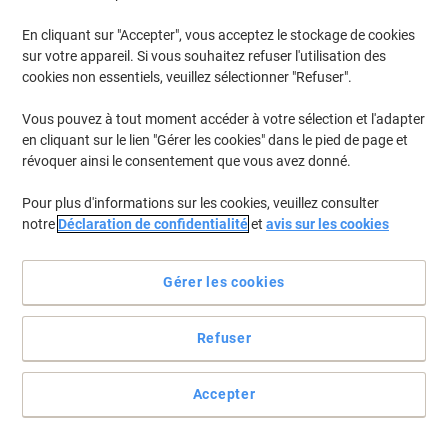
En cliquant sur "Accepter", vous acceptez le stockage de cookies
sur votre appareil. Si vous souhaitez refuser l'utilisation des
cookies non essentiels, veuillez sélectionner "Refuser".
Vous pouvez à tout moment accéder à votre sélection et l'adapter
en cliquant sur le lien "Gérer les cookies" dans le pied de page et
révoquer ainsi le consentement que vous avez donné.
Pour plus d'informations sur les cookies, veuillez consulter
notre
Déclaration de confidentialité
et
avis sur les cookies
Clair et éco-responsable
Gérer les cookies
Faites confiance à ces tampons comportant formules et/ou dates
ultra pratiques pour vos tâches comptables, secrétariales ou plus
générales. Oubliée la montagne de tampons sur le bureau !
Refuser
Voir toute la description
Achetez Plus,
Dépensez Moins
Accepter
€34,99
Unité
À partir de 3 Unités
€40,94 TVA incl.