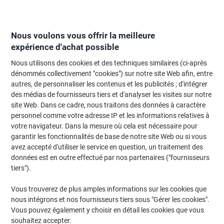
Passer
Passer
au
à
contenu
la
navigation
Nous voulons vous offrir la meilleure
expérience d'achat possible
Nous utilisons des cookies et des techniques similaires (ci-après
Page d'Accueil
Fournitures de bureau
Fournitures de bureau
Tampons
dénommés collectivement "cookies") sur notre site Web afin, entre
autres, de personnaliser les contenus et les publicités ; d'intégrer
Tampon de bureau Trodat 4750 Betaald op
des médias de fournisseurs tiers et d'analyser les visites sur notre
site Web. Dans ce cadre, nous traitons des données à caractère
personnel comme votre adresse IP et les informations relatives à
Marque :
Trodat
Viking N°.
4750L2F
votre navigateur. Dans la mesure où cela est nécessaire pour
garantir les fonctionnalités de base de notre site Web ou si vous
avez accepté d'utiliser le service en question, un traitement des
données est en outre effectué par nos partenaires ("fournisseurs
tiers").
Vous trouverez de plus amples informations sur les cookies que
nous intégrons et nos fournisseurs tiers sous "Gérer les cookies".
Vous pouvez également y choisir en détail les cookies que vous
souhaitez accepter.