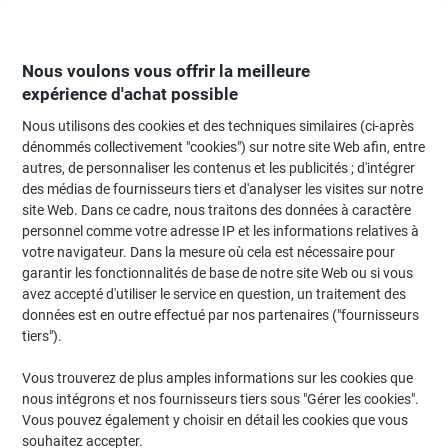
Passer
Passer
au
à
contenu
la
navigation
Nous voulons vous offrir la meilleure
expérience d'achat possible
Nous utilisons des cookies et des techniques similaires (ci-après
Page d'Accueil
Entretien & hygiène
Entretien et hygiène
Accessoires de
dénommés collectivement "cookies") sur notre site Web afin, entre
autres, de personnaliser les contenus et les publicités ; d'intégrer
Chiffon BETRA Cuir Jaune
des médias de fournisseurs tiers et d'analyser les visites sur notre
site Web. Dans ce cadre, nous traitons des données à caractère
personnel comme votre adresse IP et les informations relatives à
Marque :
BETRA
Viking N°.
5209432
votre navigateur. Dans la mesure où cela est nécessaire pour
garantir les fonctionnalités de base de notre site Web ou si vous
avez accepté d'utiliser le service en question, un traitement des
données est en outre effectué par nos partenaires ("fournisseurs
tiers").
Vous trouverez de plus amples informations sur les cookies que
nous intégrons et nos fournisseurs tiers sous "Gérer les cookies".
Vous pouvez également y choisir en détail les cookies que vous
souhaitez accepter.