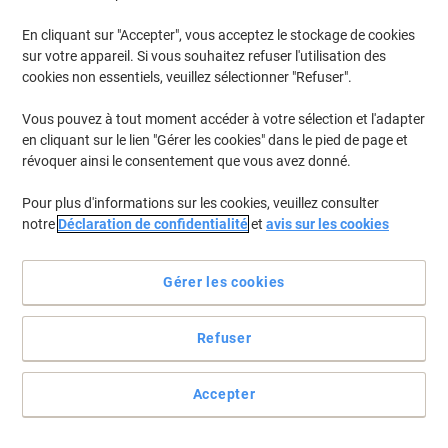
En cliquant sur "Accepter", vous acceptez le stockage de cookies
sur votre appareil. Si vous souhaitez refuser l'utilisation des
cookies non essentiels, veuillez sélectionner "Refuser".
Vous pouvez à tout moment accéder à votre sélection et l'adapter
en cliquant sur le lien "Gérer les cookies" dans le pied de page et
révoquer ainsi le consentement que vous avez donné.
Pour plus d'informations sur les cookies, veuillez consulter
notre
Déclaration de confidentialité
et
avis sur les cookies
Un petit coup de lavette et le tour est joué
Gérer les cookies
Dites Au revoir au traces et taches tenaces sur vos meubles grâce
à la lavette BETRA jaune les taches et les traces tenaces sont une
histoire du passé.
Refuser
Voir toute la description
Achetez Plus,
Dépensez Moins
Accepter
€12,39
Unité
À partir de 2 Unités
€14,50 TVA incl.