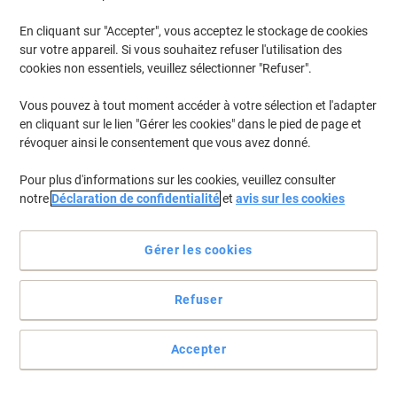
En cliquant sur "Accepter", vous acceptez le stockage de cookies
sur votre appareil. Si vous souhaitez refuser l'utilisation des
cookies non essentiels, veuillez sélectionner "Refuser".
Vous pouvez à tout moment accéder à votre sélection et l'adapter
en cliquant sur le lien "Gérer les cookies" dans le pied de page et
révoquer ainsi le consentement que vous avez donné.
Pour plus d'informations sur les cookies, veuillez consulter
notre
Déclaration de confidentialité
et
avis sur les cookies
Le chiffon qui met fin aux traces et aux saletés
Gérer les cookies
Dites Au revoir au traces et taches tenaces sur vos meubles grâce
aux chiffons microfibres BETRA jaunes les taches et les traces
Refuser
tenaces sont une histoire du passé.
Voir toute la description
Accepter
Achetez Plus,
Dépensez Moins
€13,99
Paquet
À partir de 2 Paquets