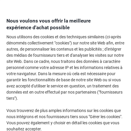
Passer
Passer
au
à
contenu
la
navigation
Nous voulons vous offrir la meilleure
expérience d'achat possible
Nous utilisons des cookies et des techniques similaires (ci-après
Page d'Accueil
Entretien & hygiène
Entretien et hygiène
Accessoires de
dénommés collectivement "cookies") sur notre site Web afin, entre
autres, de personnaliser les contenus et les publicités ; d'intégrer
Chiffons BETRA Light Polyester, polyamide Jaune 10
des médias de fournisseurs tiers et d'analyser les visites sur notre
Unités
site Web. Dans ce cadre, nous traitons des données à caractère
personnel comme votre adresse IP et les informations relatives à
votre navigateur. Dans la mesure où cela est nécessaire pour
Marque :
BETRA
Viking N°.
5092637
garantir les fonctionnalités de base de notre site Web ou si vous
avez accepté d'utiliser le service en question, un traitement des
données est en outre effectué par nos partenaires ("fournisseurs
tiers").
Vous trouverez de plus amples informations sur les cookies que
nous intégrons et nos fournisseurs tiers sous "Gérer les cookies".
Vous pouvez également y choisir en détail les cookies que vous
souhaitez accepter.