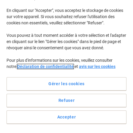
En cliquant sur "Accepter", vous acceptez le stockage de cookies
sur votre appareil. Si vous souhaitez refuser l'utilisation des
cookies non essentiels, veuillez sélectionner "Refuser".
Vous pouvez à tout moment accéder à votre sélection et l'adapter
en cliquant sur le lien "Gérer les cookies" dans le pied de page et
révoquer ainsi le consentement que vous avez donné.
Pour plus d'informations sur les cookies, veuillez consulter
notre
Déclaration de confidentialité
et
avis sur les cookies
Le chiffon qui met fin aux traces et aux saletés
Gérer les cookies
Dites Au revoir au traces et taches tenaces sur vos meubles grâce
aux chiffons microfibres BETRA rouges les taches et les traces
tenaces sont une histoire du passé.
Refuser
Voir toute la description
Achetez Plus,
Dépensez Moins
Accepter
€13,99
Paquet
À partir de 2 Paquets
€16,37 TVA incl.