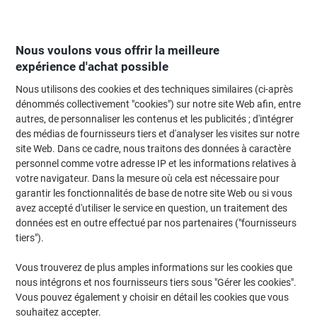
Passer
Passer
au
à
contenu
la
navigation
Nous voulons vous offrir la meilleure
expérience d'achat possible
Nous utilisons des cookies et des techniques similaires (ci-après
Page d'Accueil
Entretien & hygiène
Entretien et hygiène
Accessoires de
dénommés collectivement "cookies") sur notre site Web afin, entre
autres, de personnaliser les contenus et les publicités ; d'intégrer
Chiffons BETRA Polyester, polyamide Rouge 10 Unités
des médias de fournisseurs tiers et d'analyser les visites sur notre
site Web. Dans ce cadre, nous traitons des données à caractère
personnel comme votre adresse IP et les informations relatives à
Marque :
BETRA
Viking N°.
2867411
votre navigateur. Dans la mesure où cela est nécessaire pour
garantir les fonctionnalités de base de notre site Web ou si vous
avez accepté d'utiliser le service en question, un traitement des
données est en outre effectué par nos partenaires ("fournisseurs
tiers").
Vous trouverez de plus amples informations sur les cookies que
nous intégrons et nos fournisseurs tiers sous "Gérer les cookies".
Vous pouvez également y choisir en détail les cookies que vous
souhaitez accepter.