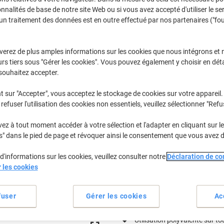
€3,99
Paquet
À partir de 2 Paquets
onnalités de base de notre site Web ou si vous avez accepté d'utiliser le se
€4,67 TVA incl.
un traitement des données est en outre effectué par nos partenaires ("fo
Quantité
TVA excl.
verez de plus amples informations sur les cookies que nous intégrons et 
rs tiers sous "Gérer les cookies". Vous pouvez également y choisir en déta
Paquet
1
€4,19
souhaitez accepter.
Paquets
2+
€3,99
-4%
t sur "Accepter", vous acceptez le stockage de cookies sur votre appareil.
refuser l'utilisation des cookies non essentiels, veuillez sélectionner "Refu
En stock
Livraison 1-2 jours ouvra
z à tout moment accéder à votre sélection et l'adapter en cliquant sur le 
Quantité
s" dans le pied de page et révoquer ainsi le consentement que vous avez 
Ajouter à une liste
d'informations sur les cookies, veuillez consulter notre
Déclaration de con
r les cookies
Informations de livraison
M
fuser
Gérer les cookies
Ac
Spécifications clés
Viscose et polypropylène dur
Utilisation polyvalente sur t