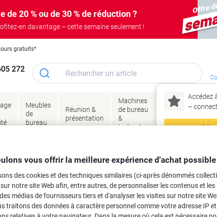
e de 20 % ou de 30 % de réduction ?
ofitez-en davantage – cette semaine seulement !
tours gratuits*
605 272
Co
Accédez à
Machines
Papie
lage
Meubles
Encres
– connec
Réunion &
de bureau
enve
de
&
présentation
&
&
ité
bureau
toner
technologie
emba
Mon
Nouveau chez Vik
tien et hygiène
Accessoires de nettoyage
Chiffons, serviettes et articles pour
ma
ulons vous offrir la meilleure expérience d'achat possible
ose, polypropylène Jaune 10 Unités
sons des cookies et des techniques similaires (ci-après dénommés collec
 sur notre site Web afin, entre autres, de personnaliser les contenus et les p
rque :
BETRA
Viking N°.
6362542
 des médias de fournisseurs tiers et d'analyser les visites sur notre site W
us traitons des données à caractère personnel comme votre adresse IP et 
Achetez Plus,
Dépensez Moins
ns relatives à votre navigateur. Dans la mesure où cela est nécessaire po