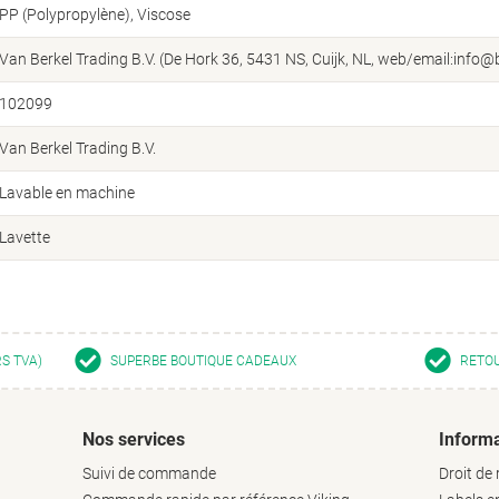
PP (Polypropylène), Viscose
Van Berkel Trading B.V. (De Hork 36, 5431 NS, Cuijk, NL, web/email:info@b
102099
Van Berkel Trading B.V.
Lavable en machine
Lavette
RS TVA)
SUPERBE BOUTIQUE CADEAUX
RETOU
Nos services
Informa
Suivi de commande
Droit de 