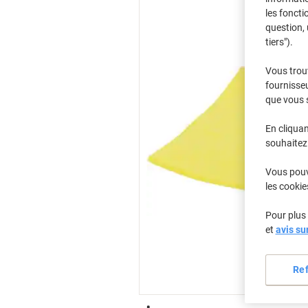
les foncti
question, 
tiers").
Vous trou
fournisseu
que vous 
En cliquan
souhaitez 
Vous pouve
les cookie
Pour plus 
et
avis su
Re