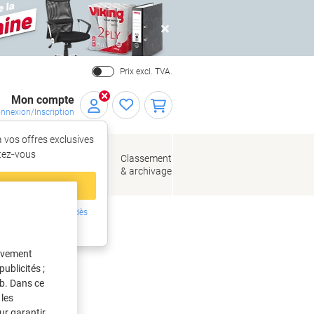
Close
Prix excl. TVA.
Mon compte
nnexion/Inscription
 vos offres exclusives
r,
tez‑vous
loppes
Fournitures
Classement
de bureau
& archivage
llage
 compte
ing ?
Inscrivez-vous dès
 dépoussiérer
intenant
tivement
ublicités ;
eb. Dans ce
les
ur garantir