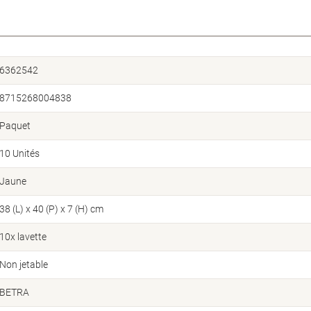
6362542
8715268004838
Paquet
10 Unités
Jaune
38 (L) x 40 (P) x 7 (H) cm
10x lavette
Non jetable
BETRA