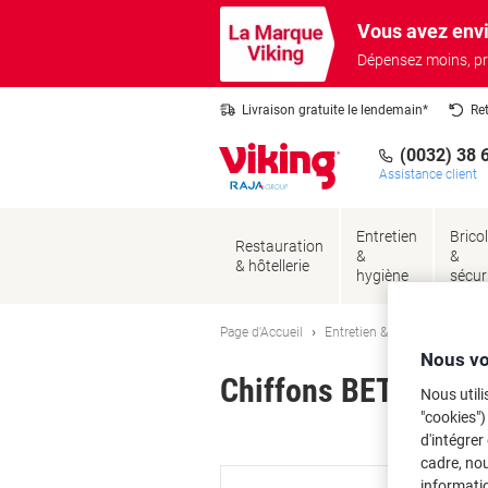
Passer
Passer
Vous avez envi
au
à
contenu
la
Dépensez moins, pr
navigation
Livraison gratuite le lendemain*
Re
(0032) 38 
Assistance client
Entretien
Brico
Restauration
&
&
& hôtellerie
hygiène
sécur
Page d'Accueil
Entretien & hygiène
Entre
Nous vo
Chiffons BETRA Visc
Nous utili
"cookies")
Ma
d'intégrer
cadre, no
informatio