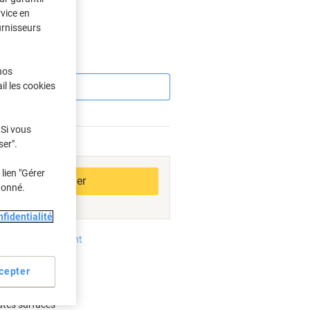
rvice en
urnisseurs
Économies
nos
il les cookies
 Si vous
ser".
bles
lien "Gérer
Ajouter au panier
donné.
fidentialité
oyens de paiement
cepter
ables
outes surfaces