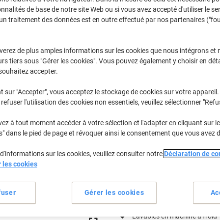
€3,39
Paquet
À partir de 2 Paquets
onnalités de base de notre site Web ou si vous avez accepté d'utiliser le se
€3,97 TVA incl.
un traitement des données est en outre effectué par nos partenaires ("fo
Quantité
TVA excl.
verez de plus amples informations sur les cookies que nous intégrons et 
rs tiers sous "Gérer les cookies". Vous pouvez également y choisir en déta
Paquet
1
€3,59
souhaitez accepter.
Paquets
2+
€3,39
-5%
t sur "Accepter", vous acceptez le stockage de cookies sur votre appareil.
refuser l'utilisation des cookies non essentiels, veuillez sélectionner "Refu
En stock
Livraison 2-3 jours ouvra
z à tout moment accéder à votre sélection et l'adapter en cliquant sur le 
Quantité
s" dans le pied de page et révoquer ainsi le consentement que vous avez 
Ajouter à une liste
d'informations sur les cookies, veuillez consulter notre
Déclaration de con
r les cookies
Informations de livraison
M
fuser
Gérer les cookies
Ac
Spécifications clés
Utilisables sur toutes surfac
Lavables en machine à froid