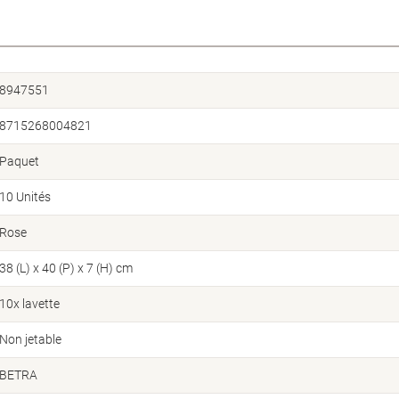
8947551
8715268004821
Paquet
10 Unités
Rose
38 (L) x 40 (P) x 7 (H) cm
10x lavette
Non jetable
BETRA