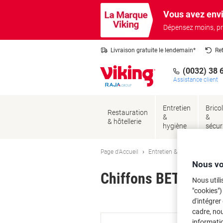
Passer
Passer
Vous avez envi
au
à
contenu
la
Dépensez moins, pr
navigation
Livraison gratuite le lendemain*
Re
(0032) 38 
Assistance client
Entretien
Brico
Restauration
&
&
& hôtellerie
hygiène
sécur
Page d'Accueil
Entretien & hygiène
Entre
Nous vo
Chiffons BETRA Visc
Nous utili
"cookies")
Ma
d'intégrer
cadre, no
informatio