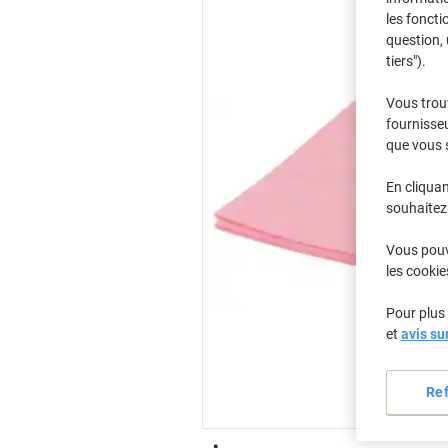
les foncti
question, 
tiers").
Vous trou
fournisseu
que vous 
En cliquan
souhaitez 
Vous pouve
les cookie
Pour plus 
et
avis su
Re