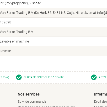
PP (Polypropylène), Viscose
Van Berkel Trading B.V. (De Hork 36, 5431 NS, Cuijk, NL, web/email:info@b
102098
Van Berkel Trading B.V.
Lavable en machine
Lavette
RS TVA)
SUPERBE BOUTIQUE CADEAUX
RETOU
Nos services
Informa
Suivi de commande
Droit de 