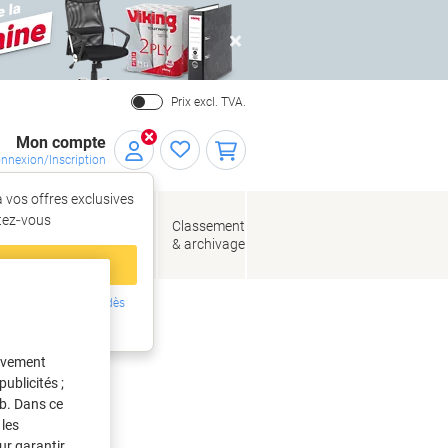
Close
Prix excl. TVA.
Mon compte
nnexion/Inscription
 vos offres exclusives
r,
tez‑vous
loppes
Fournitures
Classement
de bureau
& archivage
llage
 compte
ing ?
Inscrivez-vous dès
 dépoussiérer
intenant
tivement
ublicités ;
eb. Dans ce
les
ur garantir