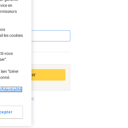
rvice en
urnisseurs
Économies
nos
il les cookies
 Si vous
ser".
bles
lien "Gérer
Ajouter au panier
donné.
fidentialité
oyens de paiement
cepter
es