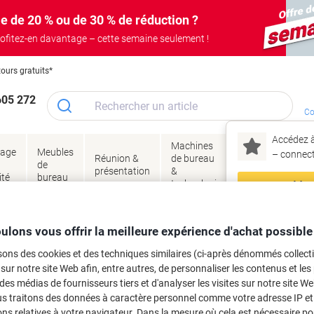
e de 20 % ou de 30 % de réduction ?
ofitez-en davantage – cette semaine seulement !
tours gratuits*
605 272
Co
Accédez à
Machines
Papie
lage
Meubles
Encres
– connec
Réunion &
de bureau
enve
de
&
présentation
&
&
ité
bureau
toner
technologie
emba
Mon
Nouveau chez Vik
tien et hygiène
Accessoires de nettoyage
Chiffons, serviettes et articles pour
ma
ulons vous offrir la meilleure expérience d'achat possible
ose, polypropylène Rose 10 Unités
sons des cookies et des techniques similaires (ci-après dénommés collec
 sur notre site Web afin, entre autres, de personnaliser les contenus et les p
rque :
BETRA
Viking N°.
8947551
 des médias de fournisseurs tiers et d'analyser les visites sur notre site W
us traitons des données à caractère personnel comme votre adresse IP et 
Achetez Plus,
Dépensez Moins
ns relatives à votre navigateur. Dans la mesure où cela est nécessaire po