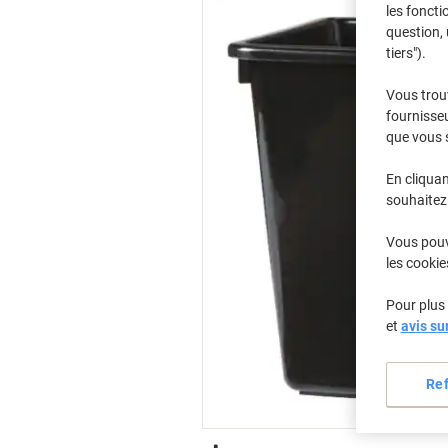
les foncti
question, 
tiers").
Vous trou
fournisseu
que vous 
En cliquan
souhaitez 
Vous pouve
les cookie
Pour plus 
et
avis su
Re