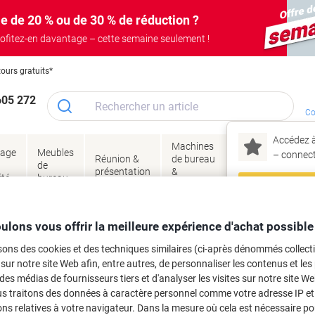
e de 20 % ou de 30 % de réduction ?
ofitez-en davantage – cette semaine seulement !
tours gratuits*
605 272
Co
Accédez à
Machines
Papie
lage
Meubles
Encres
– connec
Réunion &
de bureau
enve
de
&
présentation
&
&
ité
bureau
toner
technologie
emba
Mon
Nouveau chez Vik
tien et hygiène
Traitement des déchets
Corbeilles à papier et poubelles
ulons vous offrir la meilleure expérience d'achat possible
ma
7 L Noir PVC (Polychlorure de vinyle
sons des cookies et des techniques similaires (ci-après dénommés collec
 sur notre site Web afin, entre autres, de personnaliser les contenus et les p
 des médias de fournisseurs tiers et d'analyser les visites sur notre site W
rque :
Vepa Bins
Viking N°.
3755088
us traitons des données à caractère personnel comme votre adresse IP et 
Achetez Plus,
Dépensez Moins
ns relatives à votre navigateur. Dans la mesure où cela est nécessaire po