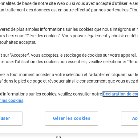
€19,99
Unité
onnalités de base de notre site Web ou si vous avez accepté d'utiliser le se
À partir de 3 Unités
un traitement des données est en outre effectué par nos partenaires ("fo
€23,39 TVA incl.
Quantité
TVA excl.
verez de plus amples informations sur les cookies que nous intégrons et 
rs tiers sous "Gérer les cookies". Vous pouvez également y choisir en déta
Unité
1
€22,19
souhaitez accepter.
Unité
2
€21,19
-4%
t sur "Accepter", vous acceptez le stockage de cookies sur votre appareil.
refuser l'utilisation des cookies non essentiels, veuillez sélectionner "Refu
Unités
3+
€19,99
-9%
z à tout moment accéder à votre sélection et l'adapter en cliquant sur le 
En stock
Livraison 2-3 jours ouvra
s" dans le pied de page et révoquer ainsi le consentement que vous avez 
Quantité
d'informations sur les cookies, veuillez consulter notre
Déclaration de con
r les cookies
Ajouter à une liste
fuser
Gérer les cookies
Ac
Informations de livraison
M