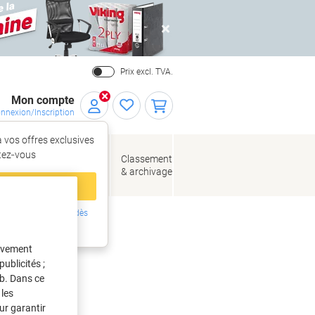
Close
Prix excl. TVA.
Mon compte
nnexion/Inscription
 vos offres exclusives
r,
tez‑vous
loppes
Fournitures
Classement
de bureau
& archivage
llage
 compte
ing ?
Inscrivez-vous dès
intenant
) 0
tivement
ublicités ;
eb. Dans ce
les
ur garantir