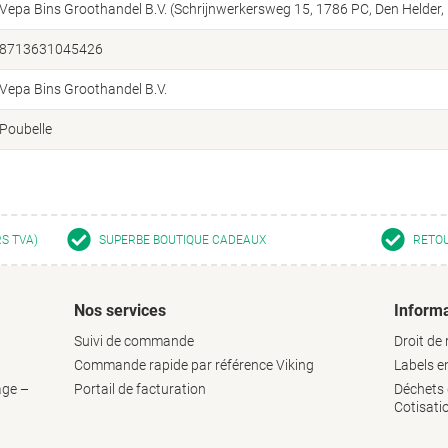
Vepa Bins Groothandel B.V. (Schrijnwerkersweg 15, 1786 PC, Den Helder
8713631045426
Vepa Bins Groothandel B.V.
Poubelle
RS TVA)
SUPERBE BOUTIQUE CADEAUX
RETOU
Nos services
Informa
Suivi de commande
Droit de 
Commande rapide par référence Viking
Labels 
age –
Portail de facturation
Déchets d
Cotisati