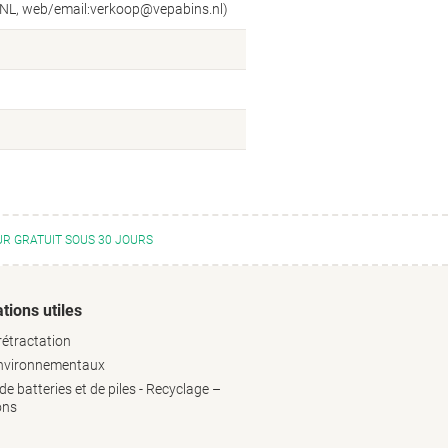
, NL, web/email:verkoop@vepabins.nl)
R GRATUIT SOUS 30 JOURS
tions utiles
rétractation
environnementaux
e batteries et de piles - Recyclage –
ons