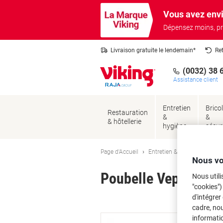
Passer
Passer
Vous avez envi
au
à
contenu
la
Dépensez moins, pr
navigation
Livraison gratuite le lendemain*
Re
(0032) 38 
Assistance client
Entretien
Brico
Restauration
&
&
& hôtellerie
hygiène
sécur
Page d'Accueil
Entretien & hygiène
Entre
Nous vo
Poubelle Vepa Bins 2
Nous utili
"cookies")
d'intégrer
Ma
cadre, no
informatio