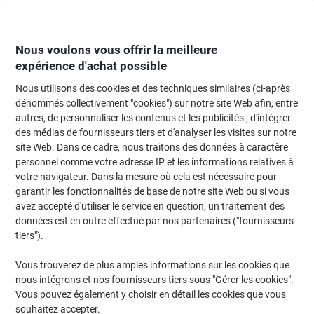
Passer
Passer
au
à
contenu
la
navigation
Nous voulons vous offrir la meilleure
expérience d'achat possible
Nous utilisons des cookies et des techniques similaires (ci-après
Page d'Accueil
Entretien & hygiène
Entretien et hygiène
Accessoires sal
dénommés collectivement "cookies") sur notre site Web afin, entre
autres, de personnaliser les contenus et les publicités ; d'intégrer
Distributeur d'essuie-mains AQUARIUS 7375 Plastique
des médias de fournisseurs tiers et d'analyser les visites sur notre
Blanc
site Web. Dans ce cadre, nous traitons des données à caractère
personnel comme votre adresse IP et les informations relatives à
votre navigateur. Dans la mesure où cela est nécessaire pour
Marque :
AQUARIUS
Viking N°.
6022001
garantir les fonctionnalités de base de notre site Web ou si vous
avez accepté d'utiliser le service en question, un traitement des
données est en outre effectué par nos partenaires ("fournisseurs
tiers").
Vous trouverez de plus amples informations sur les cookies que
nous intégrons et nos fournisseurs tiers sous "Gérer les cookies".
Vous pouvez également y choisir en détail les cookies que vous
souhaitez accepter.