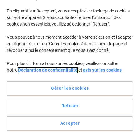
En cliquant sur "Accepter", vous acceptez le stockage de cookies
sur votre appareil. Si vous souhaitez refuser l'utilisation des
cookies non essentiels, veuillez sélectionner "Refuser".
Vous pouvez à tout moment accéder à votre sélection et l'adapter
en cliquant sur le lien "Gérer les cookies" dans le pied de page et
révoquer ainsi le consentement que vous avez donné.
Pour plus d'informations sur les cookies, veuillez consulter
notre
Déclaration de confidentialité
et
avis sur les cookies
Gérer les cookies
Refuser
Idéal pour les salles de bains fréquemment utilisés
Le design arrondi et élégant de ce distributeur d'essuie-mains ne
Accepter
retient pas la poussière, ce qui permet un nettoyage facile pour
une meilleure hygiène des sanitaires. Ce distributeur d'essuie-
mains roulés permet une distribution contrôlée feuille à feuille, ce