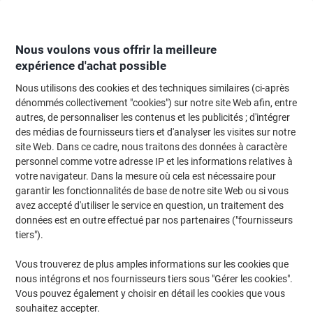
Passer
Passer
au
à
contenu
la
navigation
Nous voulons vous offrir la meilleure
expérience d'achat possible
Nous utilisons des cookies et des techniques similaires (ci-après
Page d'Accueil
Entretien & hygiène
Entretien et hygiène
Accessoires sal
dénommés collectivement "cookies") sur notre site Web afin, entre
autres, de personnaliser les contenus et les publicités ; d'intégrer
Distributeur d'essuie-mains Tork Xpress Mini 552100
des médias de fournisseurs tiers et d'analyser les visites sur notre
H2 Plastique Verrouillable Manuel Blanc
site Web. Dans ce cadre, nous traitons des données à caractère
personnel comme votre adresse IP et les informations relatives à
votre navigateur. Dans la mesure où cela est nécessaire pour
Marque :
Tork
Viking N°.
5448789
garantir les fonctionnalités de base de notre site Web ou si vous
avez accepté d'utiliser le service en question, un traitement des
données est en outre effectué par nos partenaires ("fournisseurs
tiers").
Vous trouverez de plus amples informations sur les cookies que
nous intégrons et nos fournisseurs tiers sous "Gérer les cookies".
Vous pouvez également y choisir en détail les cookies que vous
souhaitez accepter.