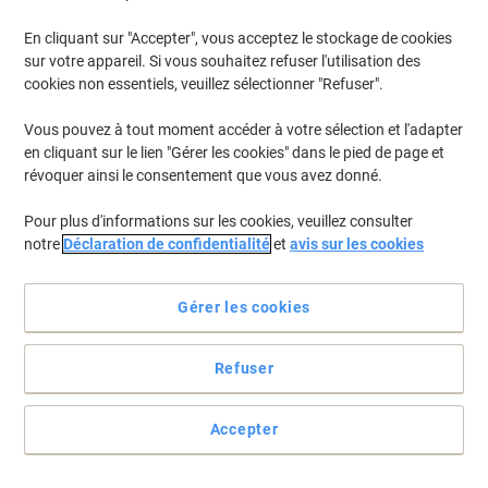
En cliquant sur "Accepter", vous acceptez le stockage de cookies
sur votre appareil. Si vous souhaitez refuser l'utilisation des
cookies non essentiels, veuillez sélectionner "Refuser".
Vous pouvez à tout moment accéder à votre sélection et l'adapter
en cliquant sur le lien "Gérer les cookies" dans le pied de page et
révoquer ainsi le consentement que vous avez donné.
Pour plus d'informations sur les cookies, veuillez consulter
notre
Déclaration de confidentialité
et
avis sur les cookies
Gérer les cookies
Refuser
Idéal pour vos sanitaires
Que vous ayez besoin d'une serviette pour essuyer vos mains ou
Accepter
nettoyer une surface ce mini distributeur peut être fixé au mur, sur
du verre ou sur un miroir grâce à ses bandes adhésives et vis.
Voir toute la description