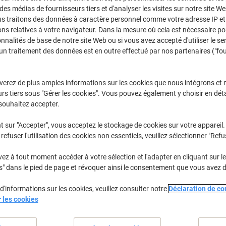
 des médias de fournisseurs tiers et d'analyser les visites sur notre site W
Achetez Plus,
Dépensez Moins
€55,99
us traitons des données à caractère personnel comme votre adresse IP et 
Unité
À partir de 4 Unités
ns relatives à votre navigateur. Dans la mesure où cela est nécessaire po
€65,51 TVA incl.
onnalités de base de notre site Web ou si vous avez accepté d'utiliser le se
un traitement des données est en outre effectué par nos partenaires ("fo
Quantité
TVA excl.
Unité
1
€62,39
verez de plus amples informations sur les cookies que nous intégrons et 
rs tiers sous "Gérer les cookies". Vous pouvez également y choisir en déta
Unités
2-3
€59,19
-5%
souhaitez accepter.
Unités
4+
€55,99
-10
t sur "Accepter", vous acceptez le stockage de cookies sur votre appareil.
refuser l'utilisation des cookies non essentiels, veuillez sélectionner "Refu
En stock
Livraison 2-3 jours ouvra
z à tout moment accéder à votre sélection et l'adapter en cliquant sur le 
Quantité
s" dans le pied de page et révoquer ainsi le consentement que vous avez 
Ajouter à une liste
d'informations sur les cookies, veuillez consulter notre
Déclaration de con
r les cookies
Informations de livraison
M