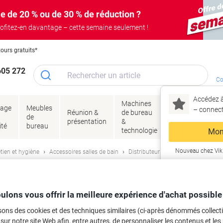
e de 20 % ou de 30 % de réduction ?
ofitez-en davantage – cette semaine seulement !
tours gratuits*
605 272
Co
Accédez à
Machines
Papie
lage
Meubles
Encres
– connec
Réunion &
de bureau
enve
de
&
présentation
&
&
ité
bureau
toner
technologie
emba
Mon
Nouveau chez Vik
tien et hygiène
Accessoires salles de bain
Distributeurs de papier toilette
ma
er toilette rouleau Tork Mini Jumbo b
500
ulons vous offrir la meilleure expérience d'achat possible
sons des cookies et des techniques similaires (ci-après dénommés collec
rque :
Tork
Viking N°.
2882652
 sur notre site Web afin, entre autres, de personnaliser les contenus et les p