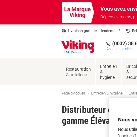
Passer
Passer
Vous avez envi
au
à
contenu
la
Dépensez moins, pr
navigation
Livraison gratuite le lendemain*
Re
(0032) 38 
Assistance client
Entretien
Brico
Restauration
&
&
& hôtellerie
hygiène
sécur
Page d'Accueil
Entretien & hygiène
Entre
Distributeur de Papi
gamme Élévation 55
Nous vo
Nous utili
Ma
"cookies")