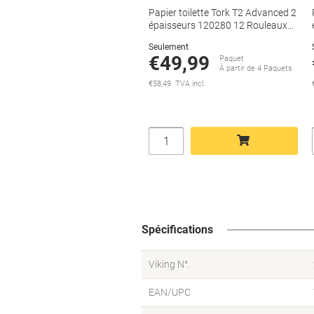
Papier toilette Tork T2 Advanced 2
épaisseurs 120280 12 Rouleaux
de 850 Feuilles
Seulement
€49,99
Paquet
À partir de 4 Paquets
€58,49 TVA incl.
Quantité
Ajouter au panier
Spécifications
Viking N°.
EAN/UPC