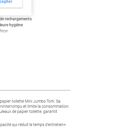
cepter
 de rechargements
leure hygiène
llage
 papier toilette Mini Jumbo Tork. Sa
 ininterrompu et limite la consommation.
leaux de papier toilette, garantit
cité qui réduit le temps d'entretien+