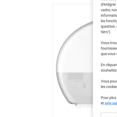
d'intégrer
cadre, no
informatio
les foncti
question, 
tiers").
Vous trou
fournisseu
que vous 
En cliquan
souhaitez 
Vous pouve
les cookie
Pour plus 
et
avis su