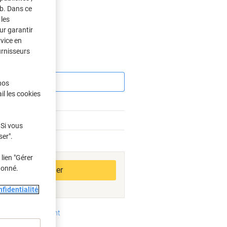
eb. Dans ce
les
ur garantir
rvice en
urnisseurs
Économies
nos
il les cookies
%
 Si vous
ser".
bles
lien "Gérer
donné.
Ajouter au panier
fidentialité
oyens de paiement