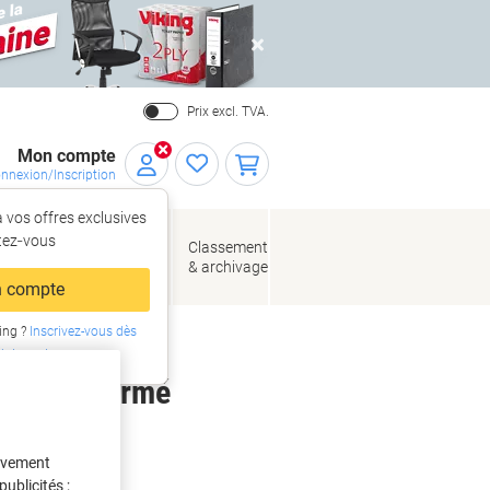
Close
Prix excl. TVA.
Mon compte
nnexion/Inscription
 vos offres exclusives
r,
tez‑vous
loppes
Fournitures
Classement
de bureau
& archivage
llage
 compte
ing ?
Inscrivez-vous dès
intenant
lanc T2 fermé
tivement
ublicités ;