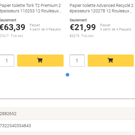
Papier toilette Tork T2 Premium 2
Papier toilette Advanced Recyclé 2
épaisseurs 110253 12 Rouleaux
épaisseurs 120278 12 Rouleaux
de 850 Feuilles
de 1 214 Feuilles
Seulement
Seulement
€63,39
€21,99
Paquet
Paquet
À partir de 4 Paquets
À partir de 4 Paquets
€74,17 TVA incl.
€25,73 TVA incl.
Quantité
Quantité
Ajouter au panier
Ajouter au panier
2882652
7322540354843