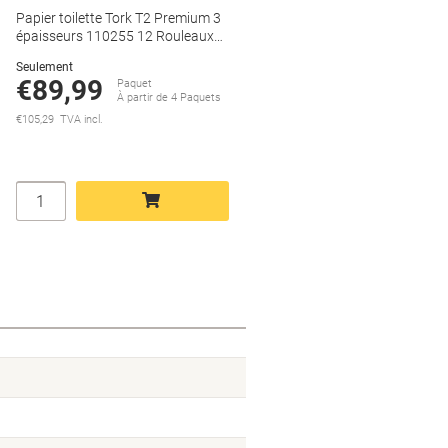
Papier toilette Tork T2 Premium 3
épaisseurs 110255 12 Rouleaux
de 600 Feuilles
Seulement
€89,99
Paquet
À partir de 4 Paquets
€105,29 TVA incl.
Quantité
Ajouter au panier