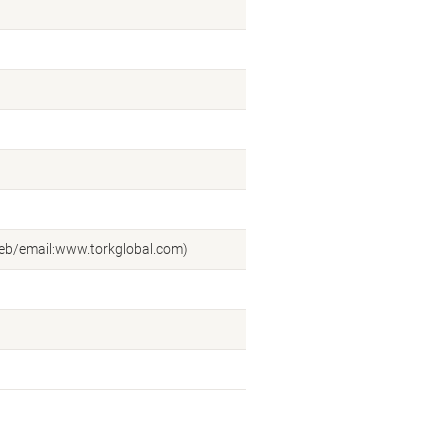
web/email:www.torkglobal.com)