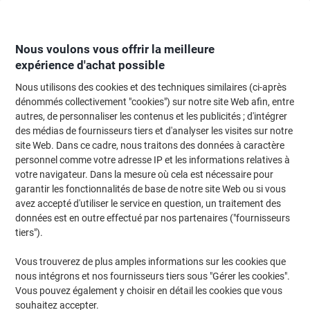
Passer
Passer
au
à
contenu
la
navigation
Nous voulons vous offrir la meilleure
expérience d'achat possible
Nous utilisons des cookies et des techniques similaires (ci-après
Page d'Accueil
Entretien & hygiène
Entretien et hygiène
Accessoires sal
dénommés collectivement "cookies") sur notre site Web afin, entre
autres, de personnaliser les contenus et les publicités ; d'intégrer
Distributeur pour papier toilette rouleau blanc Tork
des médias de fournisseurs tiers et d'analyser les visites sur notre
SmartOne T8 grande capacité gamme Elevation 680000
site Web. Dans ce cadre, nous traitons des données à caractère
personnel comme votre adresse IP et les informations relatives à
votre navigateur. Dans la mesure où cela est nécessaire pour
Marque :
Tork
Viking N°.
4890806
garantir les fonctionnalités de base de notre site Web ou si vous
avez accepté d'utiliser le service en question, un traitement des
données est en outre effectué par nos partenaires ("fournisseurs
tiers").
Vous trouverez de plus amples informations sur les cookies que
nous intégrons et nos fournisseurs tiers sous "Gérer les cookies".
Vous pouvez également y choisir en détail les cookies que vous
souhaitez accepter.