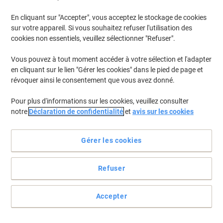
En cliquant sur "Accepter", vous acceptez le stockage de cookies
sur votre appareil. Si vous souhaitez refuser l'utilisation des
cookies non essentiels, veuillez sélectionner "Refuser".
Vous pouvez à tout moment accéder à votre sélection et l'adapter
en cliquant sur le lien "Gérer les cookies" dans le pied de page et
révoquer ainsi le consentement que vous avez donné.
Pour plus d'informations sur les cookies, veuillez consulter
notre
Déclaration de confidentialité
et
avis sur les cookies
Gérer les cookies
Refuser
Améliorez votre hygiène, réduisez les coûts
Accepter
Entretien facile grâce à l’indicateur de niveau LED indiquant quand
le réapprovisionnement est nécessaire
Voir toute la description