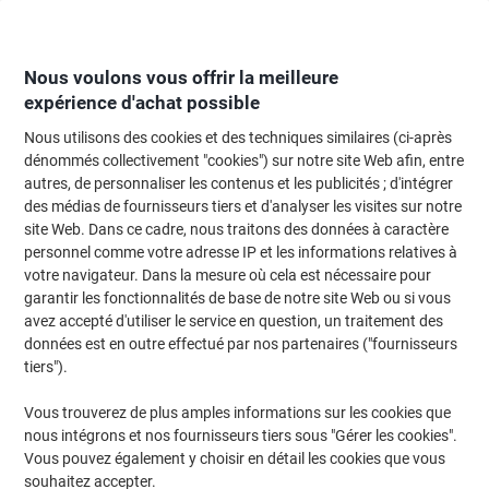
Passer
Passer
au
à
contenu
la
navigation
Nous voulons vous offrir la meilleure
expérience d'achat possible
Nous utilisons des cookies et des techniques similaires (ci-après
Page d'Accueil
Entretien & hygiène
Entretien et hygiène
Accessoires sal
dénommés collectivement "cookies") sur notre site Web afin, entre
autres, de personnaliser les contenus et les publicités ; d'intégrer
Distributeur de Savon automatique pour Savon et
des médias de fournisseurs tiers et d'analyser les visites sur notre
Désinfectant mousse Tork - 561600 - Distribution sans
site Web. Dans ce cadre, nous traitons des données à caractère
contact S4 - Blanc
personnel comme votre adresse IP et les informations relatives à
votre navigateur. Dans la mesure où cela est nécessaire pour
garantir les fonctionnalités de base de notre site Web ou si vous
Marque :
Tork
Viking N°.
6273065
avez accepté d'utiliser le service en question, un traitement des
données est en outre effectué par nos partenaires ("fournisseurs
tiers").
Vous trouverez de plus amples informations sur les cookies que
nous intégrons et nos fournisseurs tiers sous "Gérer les cookies".
Vous pouvez également y choisir en détail les cookies que vous
souhaitez accepter.