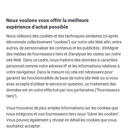
Passer
Passer
au
à
contenu
la
navigation
Nous voulons vous offrir la meilleure
expérience d'achat possible
Nous utilisons des cookies et des techniques similaires (ci-après
Page d'Accueil
Entretien & hygiène
Entretien et hygiène
Accessoires de
dénommés collectivement "cookies") sur notre site Web afin, entre
autres, de personnaliser les contenus et les publicités ; d'intégrer
Essuie-tout WYPALL L20 À dévidage central Blanc 2
des médias de fournisseurs tiers et d'analyser les visites sur notre
épaisseurs 7303 6 Unités de 380 Feuilles
site Web. Dans ce cadre, nous traitons des données à caractère
personnel comme votre adresse IP et les informations relatives à
votre navigateur. Dans la mesure où cela est nécessaire pour
Marque :
WYPALL
Viking N°.
1448095
garantir les fonctionnalités de base de notre site Web ou si vous
avez accepté d'utiliser le service en question, un traitement des
données est en outre effectué par nos partenaires ("fournisseurs
Responsable
tiers").
Vous trouverez de plus amples informations sur les cookies que
nous intégrons et nos fournisseurs tiers sous "Gérer les cookies".
Vous pouvez également y choisir en détail les cookies que vous
souhaitez accepter.