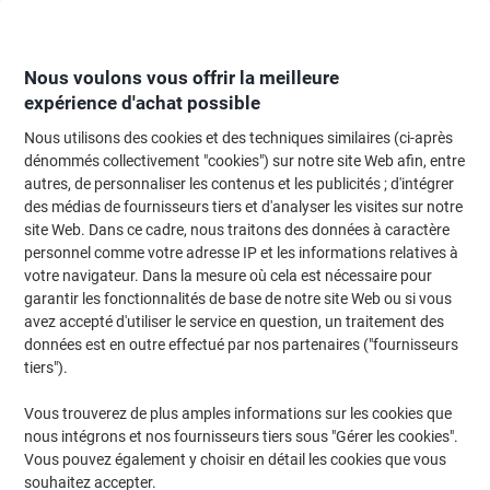
Passer
Passer
au
à
contenu
la
navigation
Nous voulons vous offrir la meilleure
expérience d'achat possible
Nous utilisons des cookies et des techniques similaires (ci-après
Page d'Accueil
Entretien & hygiène
Entretien et hygiène
Accessoires de
dénommés collectivement "cookies") sur notre site Web afin, entre
autres, de personnaliser les contenus et les publicités ; d'intégrer
Essuie-tout Tork M1 Advamced 1 épaisseur À dévidage
des médias de fournisseurs tiers et d'analyser les visites sur notre
central Blanc 3 Rouleaux de 771 Feuilles
site Web. Dans ce cadre, nous traitons des données à caractère
personnel comme votre adresse IP et les informations relatives à
votre navigateur. Dans la mesure où cela est nécessaire pour
Marque :
Tork
Viking N°.
3296556
garantir les fonctionnalités de base de notre site Web ou si vous
avez accepté d'utiliser le service en question, un traitement des
données est en outre effectué par nos partenaires ("fournisseurs
Responsable
tiers").
Vous trouverez de plus amples informations sur les cookies que
nous intégrons et nos fournisseurs tiers sous "Gérer les cookies".
Vous pouvez également y choisir en détail les cookies que vous
souhaitez accepter.