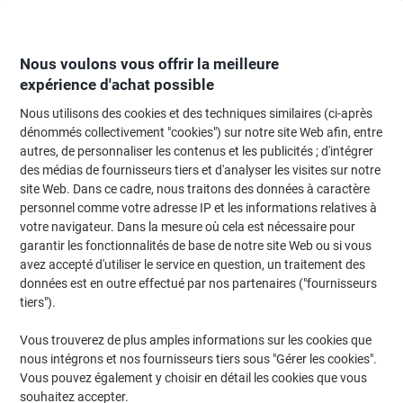
Passer
Passer
au
à
contenu
la
navigation
Nous voulons vous offrir la meilleure
expérience d'achat possible
Nous utilisons des cookies et des techniques similaires (ci-après
Page d'Accueil
Entretien & hygiène
Entretien et hygiène
Accessoires de
dénommés collectivement "cookies") sur notre site Web afin, entre
autres, de personnaliser les contenus et les publicités ; d'intégrer
Essuie-tout Tork M2 1 épaisseur À dévidage central 2
des médias de fournisseurs tiers et d'analyser les visites sur notre
Rouleaux
site Web. Dans ce cadre, nous traitons des données à caractère
personnel comme votre adresse IP et les informations relatives à
votre navigateur. Dans la mesure où cela est nécessaire pour
Marque :
Tork
Viking N°.
3390106
garantir les fonctionnalités de base de notre site Web ou si vous
avez accepté d'utiliser le service en question, un traitement des
données est en outre effectué par nos partenaires ("fournisseurs
Responsable
tiers").
Vous trouverez de plus amples informations sur les cookies que
nous intégrons et nos fournisseurs tiers sous "Gérer les cookies".
Vous pouvez également y choisir en détail les cookies que vous
souhaitez accepter.