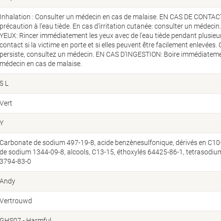
Inhalation : Consulter un médecin en cas de malaise. EN CAS DE CONTA
précaution à l’eau tiède. En cas d’irritation cutanée: consulter un méd
YEUX: Rincer immédiatement les yeux avec de l’eau tiède pendant plusieurs
contact si la victime en porte et si elles peuvent être facilement enlevées. Co
persiste, consultez un médecin. EN CAS D’INGESTION: Boire immédiatemen
médecin en cas de malaise.
5 L
Vert
Y
Carbonate de sodium 497-19-8, acide benzènesulfonique, dérivés en C10-1
de sodium 1344-09-8, alcools, C13-15, éthoxylés 64425-86-1, tetrasodi
3794-83-0
Andy
Vertrouwd
GHS07 - Harmful