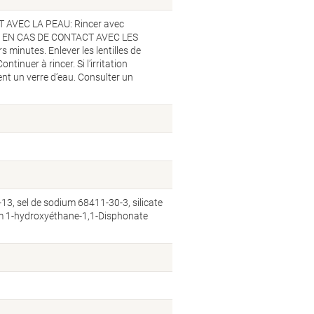
CT AVEC LA PEAU: Rincer avec
ecin. EN CAS DE CONTACT AVEC LES
 minutes. Enlever les lentilles de
ntinuer à rincer. Si l’irritation
t un verre d’eau. Consulter un
3, sel de sodium 68411-30-3, silicate
um 1-hydroxyéthane-1,1-Disphonate