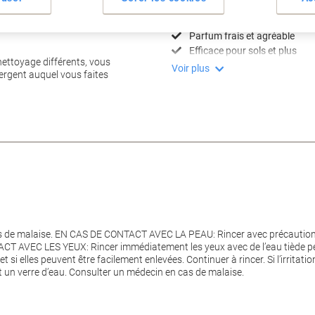
Nettoie toutes surfaces
Format économique 2x5 L
Parfum frais et agréable
Efficace pour sols et plus
 nettoyage différents, vous
Voir plus
ergent auquel vous faites
s de malaise. EN CAS DE CONTACT AVEC LA PEAU: Rincer avec précaution à l
T AVEC LES YEUX: Rincer immédiatement les yeux avec de l’eau tiède pen
 et si elles peuvent être facilement enlevées. Continuer à rincer. Si l’irrita
n verre d’eau. Consulter un médecin en cas de malaise.