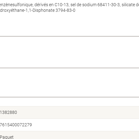
zènesulfonique, dérivés en C10-13, sel de sodium 68411-30-3, silicate d
ydroxyéthane-1,1-Disphonate 3794-83-0
1382880
7615400072279
Paquet