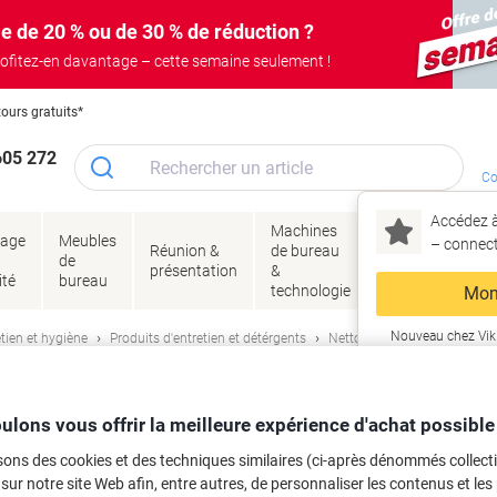
e de 20 % ou de 30 % de réduction ?
ofitez-en davantage – cette semaine seulement !
tours gratuits*
605 272
Co
Accédez à
Machines
Papie
lage
Meubles
Encres
– connec
Réunion &
de bureau
enve
de
&
présentation
&
&
ité
bureau
toner
technologie
emba
Mon
Nouveau chez Vik
tien et hygiène
Produits d'entretien et détérgents
Nettoyants pour salle de bai
ma
rfaces Andy Vertrouwd 2 Unités de 5 L
ulons vous offrir la meilleure expérience d'achat possible
rque :
Andy
Viking N°.
1382880
sons des cookies et des techniques similaires (ci-après dénommés collec
Achetez Plus,
Dépensez Moins
 sur notre site Web afin, entre autres, de personnaliser les contenus et les p