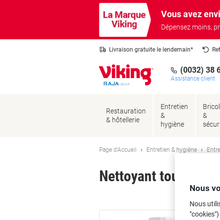
Passer
Passer
Vous avez envi
au
à
contenu
la
Dépensez moins, pr
navigation
Livraison gratuite le lendemain*
Re
(0032) 38 
Assistance client
Entretien
Brico
Restauration
&
&
& hôtellerie
hygiène
sécur
Page d'Accueil
Entretien & hygiène
Entre
Nettoyant toutes su
Nous vo
Ma
Nous utili
"cookies")