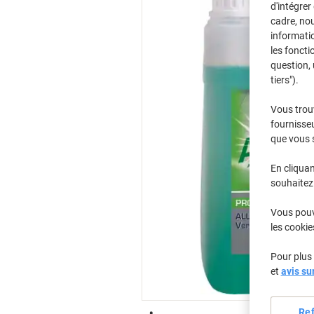
d'intégrer
cadre, no
informatio
les foncti
question, 
tiers").
Vous trou
fournisseu
que vous 
En cliquan
souhaitez 
Vous pouve
les cookie
Pour plus 
et
avis su
Re