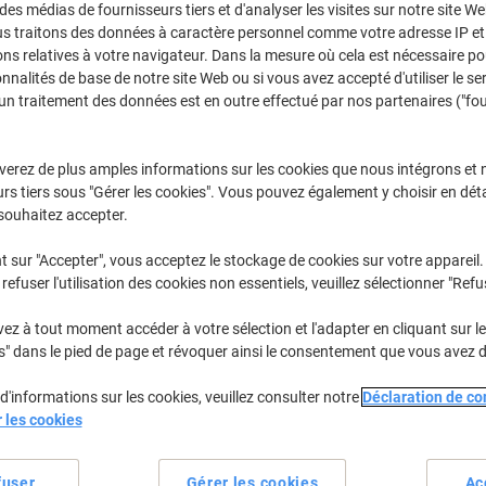
€33,59
Paquet
 des médias de fournisseurs tiers et d'analyser les visites sur notre site W
À partir de 5 Paquet
us traitons des données à caractère personnel comme votre adresse IP et 
€39,30 TVA incl.
ns relatives à votre navigateur. Dans la mesure où cela est nécessaire po
onnalités de base de notre site Web ou si vous avez accepté d'utiliser le se
Quantité
TVA excl.
un traitement des données est en outre effectué par nos partenaires ("fo
Paquets
1-2
€37,09
verez de plus amples informations sur les cookies que nous intégrons et 
Paquets
3-4
€35,39
-4%
rs tiers sous "Gérer les cookies". Vous pouvez également y choisir en déta
souhaitez accepter.
Paquets
5+
€33,59
-9%
t sur "Accepter", vous acceptez le stockage de cookies sur votre appareil.
En stock
Livraison 1-2 jours ouvra
refuser l'utilisation des cookies non essentiels, veuillez sélectionner "Refu
Quantité
z à tout moment accéder à votre sélection et l'adapter en cliquant sur le 
s" dans le pied de page et révoquer ainsi le consentement que vous avez 
Ajouter à une liste
d'informations sur les cookies, veuillez consulter notre
Déclaration de con
Informations de livraison
M
r les cookies
Spécifications clés
fuser
Gérer les cookies
Ac