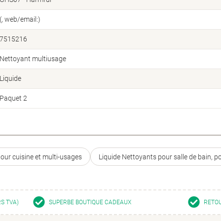
(, web/email:)
7515216
Nettoyant multiusage
Liquide
Paquet 2
our cuisine et multi-usages
Liquide Nettoyants pour salle de bain, p
RS TVA)
SUPERBE BOUTIQUE CADEAUX
RETOU