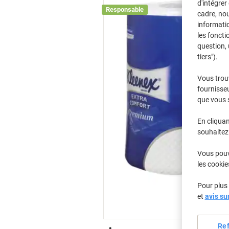
d'intégrer
Responsable
cadre, no
informatio
les foncti
question, 
tiers").
Vous trou
fournisseu
que vous 
En cliquan
souhaitez 
Vous pouve
les cookie
Pour plus 
et
avis su
Re