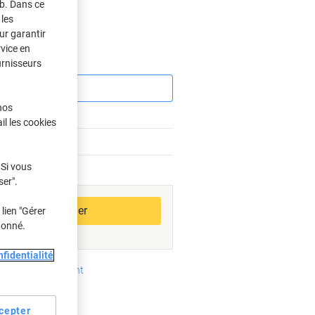
eb. Dans ce
s
les
ur garantir
rvice en
urnisseurs
Économies
nos
il les cookies
%
 Si vous
bles
ser".
Ajouter au panier
lien "Gérer
donné.
fidentialité
oyens de paiement
cepter