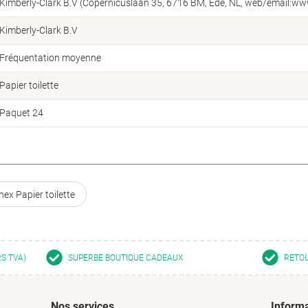
Kimberly-Clark B.V (Copernicuslaan 35, 6716 BM, Ede, NL, web/email:w
Kimberly-Clark B.V
Fréquentation moyenne
Papier toilette
Paquet 24
nex Papier toilette
RS TVA)
SUPERBE BOUTIQUE CADEAUX
RETOU
Nos services
Informa