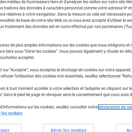
€30,99
Paquet
 des médias de fournisseurs tiers et d'analyser les visites sur notre site W
À partir de 4 Paquet
us traitons des données à caractère personnel comme votre adresse IP et 
€36,26 TVA incl.
ns relatives à votre navigateur. Dans la mesure où cela est nécessaire po
onnalités de base de notre site Web ou si vous avez accepté d'utiliser le se
un traitement des données est en outre effectué par nos partenaires ("fo
Quantité
TVA excl.
Paquet
1
€34,49
verez de plus amples informations sur les cookies que nous intégrons et 
Paquets
2-3
€32,79
-4%
rs tiers sous "Gérer les cookies". Vous pouvez également y choisir en déta
souhaitez accepter.
Paquets
4+
€30,99
-10
t sur "Accepter", vous acceptez le stockage de cookies sur votre appareil.
En stock
Livraison 2-3 jours ouvra
refuser l'utilisation des cookies non essentiels, veuillez sélectionner "Refu
Quantité
z à tout moment accéder à votre sélection et l'adapter en cliquant sur le 
s" dans le pied de page et révoquer ainsi le consentement que vous avez 
Ajouter à une liste
d'informations sur les cookies, veuillez consulter notre
Déclaration de con
r les cookies
Informations de livraison
M
Spécifications clés
fuser
Gérer les cookies
Ac