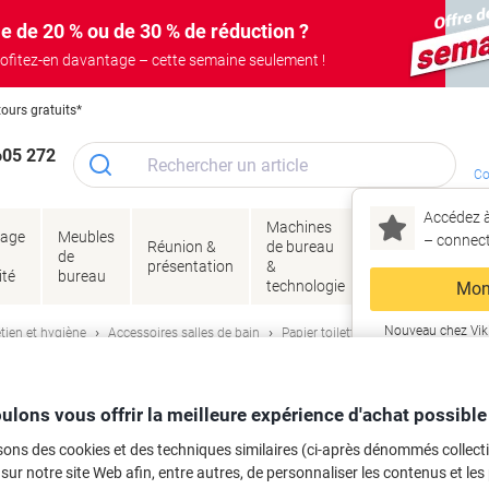
e de 20 % ou de 30 % de réduction ?
ofitez-en davantage – cette semaine seulement !
tours gratuits*
605 272
Co
Accédez à
Machines
Papie
lage
Meubles
Encres
– connec
Réunion &
de bureau
enve
de
&
présentation
&
&
ité
bureau
toner
technologie
emba
Mon
Nouveau chez Vik
tien et hygiène
Accessoires salles de bain
Papier toilette
ma
enex 4 épaisseurs 8484CASE 24 Roulea
ulons vous offrir la meilleure expérience d'achat possible
rque :
Kleenex
Viking N°.
6310630
sons des cookies et des techniques similaires (ci-après dénommés collec
 sur notre site Web afin, entre autres, de personnaliser les contenus et les p
Achetez Plus,
Dépensez Moins