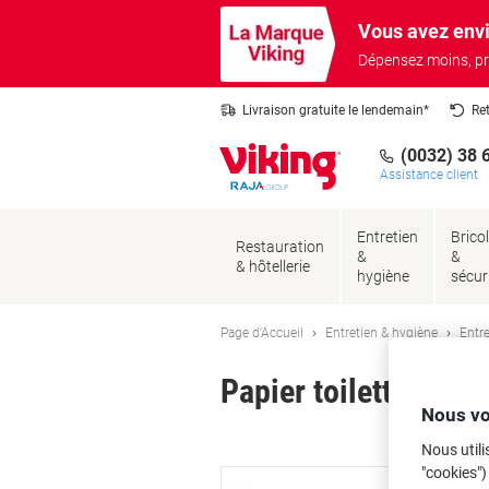
Passer
Passer
Vous avez envi
au
à
contenu
la
Dépensez moins, pr
navigation
Livraison gratuite le lendemain*
Re
(0032) 38 
Assistance client
Entretien
Brico
Restauration
&
&
& hôtellerie
hygiène
sécur
Page d'Accueil
Entretien & hygiène
Entre
Papier toilette Kle
Nous vo
Ma
Nous utili
"cookies")