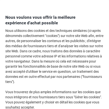
Passer
Passer
au
à
contenu
la
navigation
Nous voulons vous offrir la meilleure
expérience d'achat possible
Nous utilisons des cookies et des techniques similaires (ci-après
Page d'Accueil
Entretien & hygiène
Entretien et hygiène
Traitement des
dénommés collectivement "cookies") sur notre site Web afin, entre
autres, de personnaliser les contenus et les publicités ; d'intégrer
Poubelle anti-feu Vepa Bins 15 L Noir Acier inoxydable
des médias de fournisseurs tiers et d'analyser les visites sur notre
site Web. Dans ce cadre, nous traitons des données à caractère
personnel comme votre adresse IP et les informations relatives à
Marque :
Vepa Bins
Viking N°.
3349971
votre navigateur. Dans la mesure où cela est nécessaire pour
garantir les fonctionnalités de base de notre site Web ou si vous
avez accepté d'utiliser le service en question, un traitement des
données est en outre effectué par nos partenaires ("fournisseurs
tiers").
Vous trouverez de plus amples informations sur les cookies que
nous intégrons et nos fournisseurs tiers sous "Gérer les cookies".
Vous pouvez également y choisir en détail les cookies que vous
souhaitez accepter.