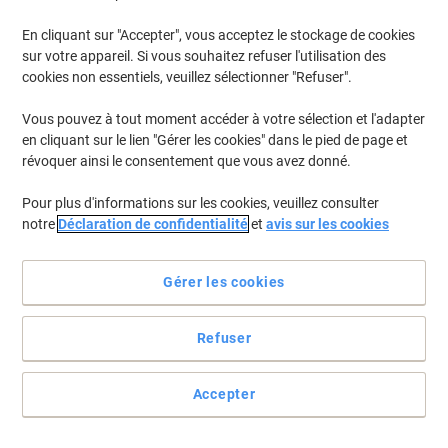
En cliquant sur "Accepter", vous acceptez le stockage de cookies
sur votre appareil. Si vous souhaitez refuser l'utilisation des
cookies non essentiels, veuillez sélectionner "Refuser".
Vous pouvez à tout moment accéder à votre sélection et l'adapter
en cliquant sur le lien "Gérer les cookies" dans le pied de page et
révoquer ainsi le consentement que vous avez donné.
Pour plus d'informations sur les cookies, veuillez consulter
notre
Déclaration de confidentialité
et
avis sur les cookies
Évitez tout risque d'incendie
Gérer les cookies
Le couvercle de cette poubelle est spécialement conçu pour
empêcher l’arrivée d'oxygène. Le moindre départ d'incendie s’éteint
automatiquement. Une poubelle tout à fait sûre.
Refuser
Voir toute la description
Achetez Plus,
Dépensez Moins
Accepter
€25,89
Unité
À partir de 3 Unités
€30,29 TVA incl.