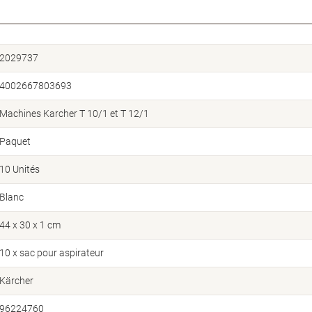
2029737
4002667803693
Machines Karcher T 10/1 et T 12/1
Paquet
10 Unités
Blanc
44 x 30 x 1 cm
10 x sac pour aspirateur
Kärcher
96224760