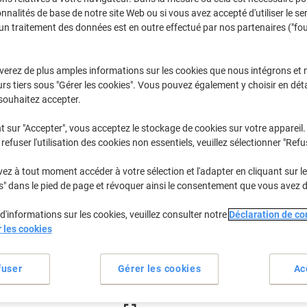
€29,99
Paquet
À partir de 3 Paquet
onnalités de base de notre site Web ou si vous avez accepté d'utiliser le se
€35,09 TVA incl.
un traitement des données est en outre effectué par nos partenaires ("fo
Quantité
TVA excl.
verez de plus amples informations sur les cookies que nous intégrons et 
Paquet
rs tiers sous "Gérer les cookies". Vous pouvez également y choisir en déta
1
€31,99
souhaitez accepter.
Paquet
2
€30,99
-3%
t sur "Accepter", vous acceptez le stockage de cookies sur votre appareil.
Paquets
3+
€29,99
-6%
refuser l'utilisation des cookies non essentiels, veuillez sélectionner "Refu
En stock
Livraison 1-2 jours ouvra
z à tout moment accéder à votre sélection et l'adapter en cliquant sur le 
s" dans le pied de page et révoquer ainsi le consentement que vous avez 
Quantité
d'informations sur les cookies, veuillez consulter notre
Déclaration de con
Ajouter à une liste
r les cookies
Informations de livraison
M
fuser
Gérer les cookies
Ac
Spécifications clés