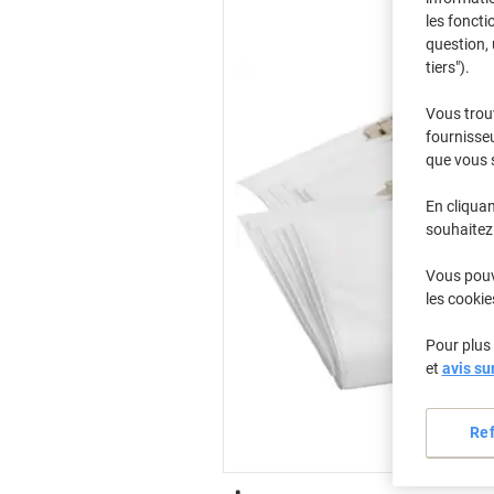
les foncti
question, 
tiers").
Vous trou
fournisseu
que vous 
En cliquan
souhaitez 
Vous pouve
les cookie
Pour plus 
et
avis su
Re