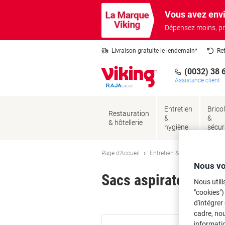
Passer
Passer
Vous avez envi
au
à
contenu
la
Dépensez moins, pr
navigation
Livraison gratuite le lendemain*
Re
(0032) 38 
Assistance client
Entretien
Brico
Restauration
&
&
& hôtellerie
hygiène
sécur
Page d'Accueil
Entretien & hygiène
Entre
Nous vo
Sacs aspirateur Kär
Nous utili
"cookies")
Ma
d'intégrer
cadre, no
informatio