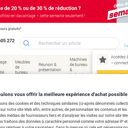
e de 20 % ou de 30 % de réduction ?
ofitez-en davantage – cette semaine seulement !
tours gratuits*
605 272
Co
Accédez à
Machines
Papie
lage
Meubles
Encres
– connec
Réunion &
de bureau
enve
de
&
présentation
&
&
ité
bureau
toner
technologie
emba
Mon
Nouveau chez Vik
tien et hygiène
Aspirateurs et appareils de nettoyage
Accessoires pour aspirat
ma
ulons vous offrir la meilleure expérience d'achat possible
cher 96224760 Blanc 10 Unités
sons des cookies et des techniques similaires (ci-après dénommés collec
 sur notre site Web afin, entre autres, de personnaliser les contenus et les p
rque :
Kärcher
Viking N°.
2029737
 des médias de fournisseurs tiers et d'analyser les visites sur notre site W
us traitons des données à caractère personnel comme votre adresse IP et 
Achetez Plus,
Dépensez Moins
ns relatives à votre navigateur. Dans la mesure où cela est nécessaire po