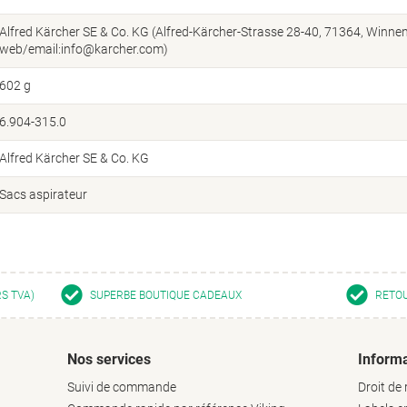
Alfred Kärcher SE & Co. KG (Alfred-Kärcher-Strasse 28-40, 71364, Winne
web/email:info@karcher.com)
602 g
6.904-315.0
Alfred Kärcher SE & Co. KG
Sacs aspirateur
RS TVA)
SUPERBE BOUTIQUE CADEAUX
RETOU
Nos services
Informa
Suivi de commande
Droit de 