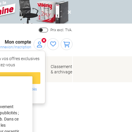
Close
Prix excl. TVA.
Mon compte
nnexion/Inscription
 vos offres exclusives
r,
tez‑vous
loppes
Fournitures
Classement
de bureau
& archivage
llage
 compte
ing ?
Inscrivez-vous dès
eurs
intenant
tivement
ublicités ;
eb. Dans ce
les
ur garantir