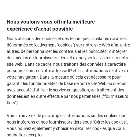
Passer
Passer
au
à
contenu
la
navigation
Nous voulons vous offrir la meilleure
expérience d'achat possible
Nous utilisons des cookies et des techniques similaires (ci-après
Page d'Accueil
Entretien & hygiène
Entretien et hygiène
Traitement des
dénommés collectivement "cookies") sur notre site Web afin, entre
autres, de personnaliser les contenus et les publicités ; d'intégrer
Sac-poubelle Viking Viking 180 L Poignées
des médias de fournisseurs tiers et d'analyser les visites sur notre
coulissantes Bleu PEBD (Polyéthylène à basse densité)
site Web. Dans ce cadre, nous traitons des données à caractère
60 microns 5 Rouleaux de 10 Unités
personnel comme votre adresse IP et les informations relatives à
votre navigateur. Dans la mesure où cela est nécessaire pour
garantir les fonctionnalités de base de notre site Web ou si vous
Marque :
Viking
Viking N°.
5335209
avez accepté d'utiliser le service en question, un traitement des
données est en outre effectué par nos partenaires ("fournisseurs
tiers").
Marque
propre
Vous trouverez de plus amples informations sur les cookies que
nous intégrons et nos fournisseurs tiers sous "Gérer les cookies".
Vous pouvez également y choisir en détail les cookies que vous
souhaitez accepter.