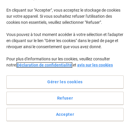
En cliquant sur "Accepter", vous acceptez le stockage de cookies
sur votre appareil. Si vous souhaitez refuser l'utilisation des
cookies non essentiels, veuillez sélectionner "Refuser".
Vous pouvez à tout moment accéder à votre sélection et l'adapter
en cliquant sur le lien "Gérer les cookies" dans le pied de page et
révoquer ainsi le consentement que vous avez donné.
Pour plus d'informations sur les cookies, veuillez consulter
notre
Déclaration de confidentialité
et
avis sur les cookies
Gérer les cookies
Refuser
Différents formats et résistances
Accepter
Ces sacs poubelle Viking ont une capacité de 180 L et ils sont de
couleur bleue.
Voir toute la description