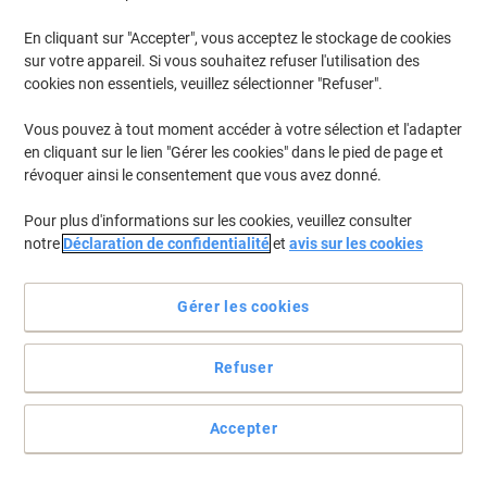
En cliquant sur "Accepter", vous acceptez le stockage de cookies
sur votre appareil. Si vous souhaitez refuser l'utilisation des
cookies non essentiels, veuillez sélectionner "Refuser".
Vous pouvez à tout moment accéder à votre sélection et l'adapter
en cliquant sur le lien "Gérer les cookies" dans le pied de page et
révoquer ainsi le consentement que vous avez donné.
Pour plus d'informations sur les cookies, veuillez consulter
notre
Déclaration de confidentialité
et
avis sur les cookies
Dégraissant cuisine Optimal
Gérer les cookies
Ce nettoyant efficace et non agressif vous permet de garder votre
cuisine élégante et en sécurité.
Voir toute la description
Refuser
Achetez Plus,
Dépensez Moins
€4,49
Unité
Accepter
À partir de 5 Unités
€5,25 TVA incl.