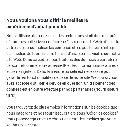
Passer
Passer
au
à
contenu
la
navigation
Nous voulons vous offrir la meilleure
expérience d'achat possible
Nous utilisons des cookies et des techniques similaires (ci-après
Page d'Accueil
Entretien & hygiène
Entretien et hygiène
Produits d'entr
dénommés collectivement "cookies") sur notre site Web afin, entre
autres, de personnaliser les contenus et les publicités ; d'intégrer
Spray pour cuisine Ajax 750 ml
des médias de fournisseurs tiers et d'analyser les visites sur notre
site Web. Dans ce cadre, nous traitons des données à caractère
personnel comme votre adresse IP et les informations relatives à
Marque :
Ajax
Viking N°.
4021630
votre navigateur. Dans la mesure où cela est nécessaire pour
garantir les fonctionnalités de base de notre site Web ou si vous
avez accepté d'utiliser le service en question, un traitement des
données est en outre effectué par nos partenaires ("fournisseurs
tiers").
Vous trouverez de plus amples informations sur les cookies que
nous intégrons et nos fournisseurs tiers sous "Gérer les cookies".
Vous pouvez également y choisir en détail les cookies que vous
souhaitez accepter.