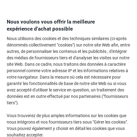
Passer
Passer
au
à
contenu
la
navigation
Nous voulons vous offrir la meilleure
expérience d'achat possible
Nous utilisons des cookies et des techniques similaires (ci-après
Page d'Accueil
Entretien & hygiène
Entretien et hygiène
Accessoires de
dénommés collectivement "cookies") sur notre site Web afin, entre
autres, de personnaliser les contenus et les publicités ; d'intégrer
Torchons à mains BETRA Coton Assortiment 3 Unités
des médias de fournisseurs tiers et d'analyser les visites sur notre
site Web. Dans ce cadre, nous traitons des données à caractère
personnel comme votre adresse IP et les informations relatives à
Marque :
BETRA
Viking N°.
1873194
votre navigateur. Dans la mesure où cela est nécessaire pour
garantir les fonctionnalités de base de notre site Web ou si vous
avez accepté d'utiliser le service en question, un traitement des
données est en outre effectué par nos partenaires ("fournisseurs
tiers").
Vous trouverez de plus amples informations sur les cookies que
nous intégrons et nos fournisseurs tiers sous "Gérer les cookies".
Vous pouvez également y choisir en détail les cookies que vous
souhaitez accepter.