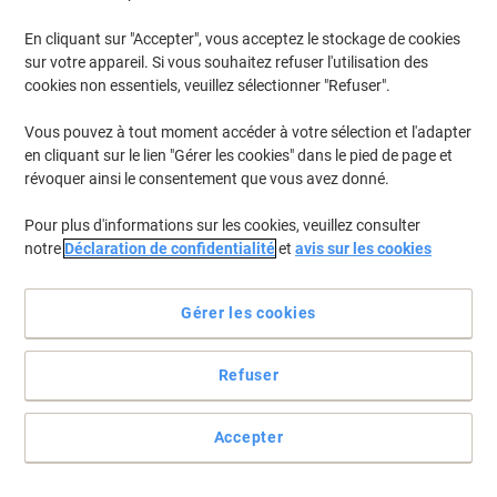
En cliquant sur "Accepter", vous acceptez le stockage de cookies
sur votre appareil. Si vous souhaitez refuser l'utilisation des
cookies non essentiels, veuillez sélectionner "Refuser".
Vous pouvez à tout moment accéder à votre sélection et l'adapter
en cliquant sur le lien "Gérer les cookies" dans le pied de page et
révoquer ainsi le consentement que vous avez donné.
Pour plus d'informations sur les cookies, veuillez consulter
notre
Déclaration de confidentialité
et
avis sur les cookies
Essentiel dans toutes les cuisines
Gérer les cookies
Robuste et durable, le torchon à mains BETRA est un essentiel de
la cuisine qui ne risque pas de lâcher l’âme de sitôt.
Voir toute la description
Refuser
Achetez Plus,
Dépensez Moins
€10,89
Paquet
Accepter
À partir de 2 Paquets
€12,74 TVA incl.